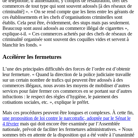
de téléphonie, d’alimentation, y compris de restauration, bref des
commerces de tout type qui sont souvent adossés [à des réseaux de
criminalité] ». « On se rend compte que les liens entre les gérants de
ces établissements et les chefs d’organisations criminelles sont
établis. Cela peut être, évidemment, des stups mais pas seulement.
Beaucoup sont aussi adossés au commerce illégal de cigarettes »,
explique-t-il. « Ces commerces achetés par des chefs de réseaux de
criminalité organisée sont souvent des coquilles vides et servent à
blanchir les fonds. »
Accélérer les fermetures
L’une des principales difficultés des forces de l’ordre est d’obtenir
leur fermeture. « Quand la direction de la police judiciaire travaille
sur un certain nombre de trafics qui peuvent être adossés à des
commerces illégaux, nous avons les moyens de mobiliser d’autres
services pour faire fermer ces commerces en se portant sur d’autres
infractions : le respect des règles d’hygiène, le paiement des
cotisations sociales, etc. », explique le préfet.
Mais ces procédures peuvent être longues et complexes. À cette fin,
une proposition de loi contre le narcotrafic, adoptée par le Sénat le
4 février
mais qui doit encore être examinée par l’Assemblée
nationale, prévoit de faciliter les fermetures administratives. « Nous
sommes très en attente de la disposition qui a été votée à l’unanimité