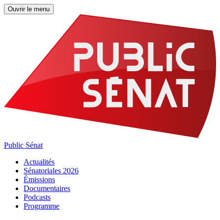
Ouvrir le menu
Public Sénat
Actualités
Sénatoriales 2026
Émissions
Documentaires
Podcasts
Programme