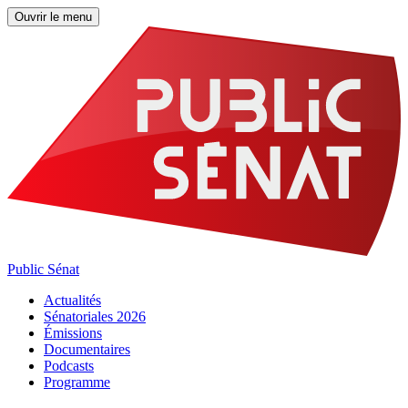
Ouvrir le menu
Public Sénat
Actualités
Sénatoriales 2026
Émissions
Documentaires
Podcasts
Programme