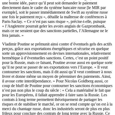
une bonne idée, parce qu’il peut soit demander le paiement
directement dans le cadre du système bancaire russe [le MIR par
exemple], soit le passer immédiatement de Swift au système russe
une fois le paiement reçu », détaille la maîtresse de conférences à
Paris-Saclay. « Ce n’est pas sans risque », précise-t-elle, puisque
« l’Angleterre pourrait geler les avoirs anglais de Gazprombank,
mais ce ne seraient que des sanctions partielles, l’Allemagne ne le
fera jamais. »
Vladimir Poutine se prémunit ainsi contre d’éventuels gels des actifs
perçus, grâce aux exportations énergétiques et sécurise en quelque
sorte un approvisionnement en devises internationales, relativement
hermétique à d’éventuelles sanctions. Certes, c’est un point positif
pour la Russie, mais ce faisant, Poutine avoue aussi en quelque sorte
qu’il ne peut se passer de ses exportations vers l’Europe. « Il veut
contourner les sanctions, mais il dit aussi qu’il veut continuer à nous
livrer et donne même un moyen de pérenniser des paiements. Ainsi,
il avoue cette interdépendance. » Pour Nicolas Goldberg aussi, ce
coup de bluff de Poutine pour contourner les sanctions économiques
n’est pas non plus le coup du siècle : « Cela a matérialisé le fait que
pour les Européens, il fallait apprendre à faire sans la Russie. Les
contrats à long terme permettent théoriquement de partager les
risques et de stabiliser le marché, or on se rend compte qu’on est à la
merci du chantage russe, donc les industriels seront de plus en plus
frileux pour conclure des contrats de long terme avec la Russie. Ce