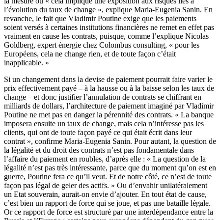
la mesure où « cela implique une exposition aux risques liés à
l’évolution du taux de change », explique Maria-Eugenia Sanin. En
revanche, le fait que Vladimir Poutine exige que les paiements
soient versés à certaines institutions financières ne remet en effet pas
vraiment en cause les contrats, puisque, comme l’explique Nicolas
Goldberg, expert énergie chez Colombus consulting, « pour les
Européens, cela ne change rien, et de toute façon c’était
inapplicable. »
Si un changement dans la devise de paiement pourrait faire varier le
prix effectivement payé – à la hausse ou à la baisse selon les taux de
change – et donc justifier l’annulation de contrats se chiffrant en
milliards de dollars, l’architecture de paiement imaginé par Vladimir
Poutine ne met pas en danger la pérennité des contrats. « La banque
imposera ensuite un taux de change, mais cela n’intéresse pas les
clients, qui ont de toute façon payé ce qui était écrit dans leur
contrat », confirme Maria-Eugenia Sanin. Pour autant, la question de
la légalité et du droit des contrats n’est pas fondamentale dans
l’affaire du paiement en roubles, d’après elle : « La question de la
légalité n’est pas très intéressante, parce que du moment qu’on est en
guerre, Poutine fera ce qu’il veut. Et de notre côté, ce n’est de toute
façon pas légal de geler des actifs. » Ou d’envahir unilatéralement
un Etat souverain, aurait-on envie d’ajouter. En tout état de cause,
c’est bien un rapport de force qui se joue, et pas une bataille légale.
Or ce rapport de force est structuré par une
interdépendance entre la