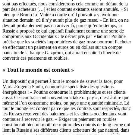
sont pas effectués, nous considérerons cela comme un défaut de la
part des acheteurs […] et les contrats existants seront annulés. » Si
bien que Bruno Le Maire a confié qu’il pouvait « y avoir une
situation demain, où il n’y aurait plus de gaz russe. » En fait, on ne
devrait probablement pas en arriver là, parce qu’entre-temps, la
Russie a proposé ce qui apparaît finalement comme une sorte de
compromis aux Occidentaux : le décret pris par Vladimir Poutine
précise que les sociétés importatrices de gaz russe pourront l’acheter
en effectuant un paiement en euros ou en dollars sur un compte
bancaire de la banque Gazprom, qui aurait ensuite la liberté de
convertir ces paiements en roubles.
« Tout le monde est content »
Un dispositif qui permet à tout le monde de sauver la face, pour
Maria-Eugenia Sanin, économiste spécialiste des questions
énergétiques : « Poutine contourne la problématique et ses clients
aussi. Ces contrats sont souvent en « take or pay », c’est-à-dire que
même si l’on consomme moins, on paye une quantité minimale. Là
tout le monde est content parce que les contrats sont respectés, donc
les Russes reçoivent des paiements et les clients occidentaux vont
continuer à recevoir le gaz. » Exiger un paiement en roubles
constituerait bien un motif de rupture des contrats de long terme qui
lient la Russie à ses différents clients acheteurs de gaz naturel, dans