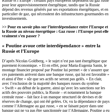
Russie et l’Europe
: certains pays européens dépendent du gaz russe
pour leur approvisionnement énergétique, tandis que la Russie
dépend des revenus générés par ses exportations énergétiques, et en
particulier de gaz, qui nécessitent des infrastructures gourmandes en
investissements.
>> Pour en savoir plus sur l’interdépendance entre l’Europe et
la Russie au niveau énergétique :
Gaz russe : l’Europe peut-elle
vraiment s’en passer ?
« Poutine avoue cette interdépendance » entre la
Russie et l’Europe
D’après Nicolas Goldberg, « le sujet n’est pas tant énergétique que
purement économique. » Et en effet, pour Maria-Eugenia Sanin, le
montage financier proposé par Poutine lui permet « de s’assurer que
ces paiements arrivent dans une banque russe, qui lui est favorable »
et ainsi d’être « sûr que ses actifs ne seront pas gelés. » En clair,
avec l’exclusion de la majorité des banques russes du système
« Swift » au début de la guerre, ainsi qu’avec les sanctions sur les
actifs des pouvoirs publics, la Russie – et notamment la banque
centrale russe – fait face à un manque structurel de devises et de
réserves de change, qui ont été gelées. Or, vu la dépendance de pays
comme l’Allemagne au gaz russe, « en se faisant payer dans une
banque qui ne va pas être sanctionnée par l’Allemagne, Poutine a eu