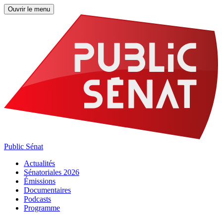
Ouvrir le menu
Public Sénat
Actualités
Sénatoriales 2026
Émissions
Documentaires
Podcasts
Programme