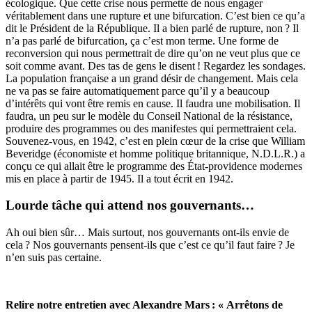
écologique. Que cette crise nous permette de nous engager
véritablement dans une rupture et une bifurcation. C’est bien ce qu’a
dit le Président de la République. Il a bien parlé de rupture, non ? Il
n’a pas parlé de bifurcation, ça c’est mon terme. Une forme de
reconversion qui nous permettrait de dire qu’on ne veut plus que ce
soit comme avant. Des tas de gens le disent ! Regardez les sondages.
La population française a un grand désir de changement. Mais cela
ne va pas se faire automatiquement parce qu’il y a beaucoup
d’intérêts qui vont être remis en cause. Il faudra une mobilisation. Il
faudra, un peu sur le modèle du Conseil National de la résistance,
produire des programmes ou des manifestes qui permettraient cela.
Souvenez-vous, en 1942, c’est en plein cœur de la crise que William
Beveridge (
économiste
et
homme politique
britannique
, N.D.L.R.) a
conçu ce qui allait être le programme des État-providence modernes
mis en place à partir de 1945. Il a tout écrit en 1942.
Lourde tâche qui attend nos gouvernants…
Ah oui bien sûr… Mais surtout, nos gouvernants ont-ils envie de
cela ? Nos gouvernants pensent-ils que c’est ce qu’il faut faire ? Je
n’en suis pas certaine.
Relire notre entretien avec
Alexandre Mars : « Arrêtons de