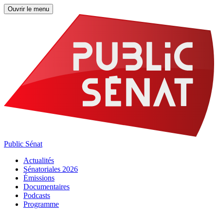
Ouvrir le menu
Public Sénat
Actualités
Sénatoriales 2026
Émissions
Documentaires
Podcasts
Programme