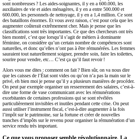
sont nombreuses ? Les aides-soignantes, il y en a 600.000, les
auxiliaires de vie et aides ménagères, il y en a entre 500.000 et
600.000, les personnels de nettoyage, il y en a 1,4 million. Ce sont
des bataillons énormes. Et vous avez raison, c’est pour cela que les
augmenter coûterait extrêmement cher. Mais je pense que les
classifications sont très importantes. Ce que des chercheurs ont très
bien montré, c’est que lorsqu’il s’agit de métiers à dominante
féminine, on considère qu’un certain nombre de compétences sont
naturelles, et donc qu’elles n’ont pas à être rémunérées. Les femmes
sauraient tout naturellement soigner, prendre soin, faire les toilettes,
sourire pour vendre, etc… C’est ça qu’il faut revoir !
Alors vous me dites : comment on fait ? Bien sûr, on va nous dire
que les caisses de l’État sont vides ou qu’on n’a pas la main sur le
privé, eh bien moi je pense qu’il y a plusieurs manières de procéder.
On peut par exemple organiser un resserrement des salaires, c’est-à-
dire une forme de vase communicant avec les rémunérations
exorbitantes de certaines professions qui se sont révélées
particulièrement invisibles et inutiles pendant cette crise. On peut
aussi utiliser l’instrument fiscal, c’est-à-dire augmenter à la fois
l’impôt sur le patrimoine, sur la fortune et créer de nouvelles
tranches d’impôts sur le revenu pour organiser la rémunération d’un
service rendu très important.
Ce que vous proposez semble révolutionnaire. La