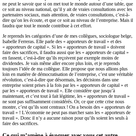
ne peut le savoir que si on met tout le monde autour d’une table, que
ce soit au niveau national, qu’il y ait de vraies consultations avec les
partenaires sociaux, mais attention, de vraies consultations, c’est-à-
dire qu’on les écoute, et que ce soit au niveau de l’entreprise. Mais il
faudra que tout le monde contribue à cet effort.
Je reprends les catégories d’une de mes collègues, sociologue belge,
Isabelle Ferreras. Elle parle des « apporteurs de travail » et des
« apporteurs de capital ». Si les « apporteurs de travail » doivent
faire des sacrifices, il faudra aussi que les « apporteurs de capital »
en fassent, c’est-à-dire qu’ils reçoivent par exemple moins de
dividendes. Je vais même aller encore plus loin, et je reprends
toujours l’idée de ma collègue. Elle propose que nous allions plus
loin en matière de démocratisation de l’entreprise, c’est une véritable
révolution, c’est-à-dire que désormais, les décisions dans une
entreprise soient prises à la fois par les « apporteurs de capital » et
par les « apporteurs de travail ». Elle considère que jusqu’à
maintenant, et c’est tout à fait légitime, les « apporteurs de travail »
ne sont pas suffisamment considérés. Or, ce que cette crise nous
montre, c’est qu’ils sont centraux ! On a besoin des « apporteurs de
travail » ! L’économie ne peut pas marcher sans les « apporteurs de
travail ». Donc il n’y a aucune raison pour qu’ils soient les seuls à
faire des sacrifices.
Ce qui m’amène à évoquer avec vous cet autre