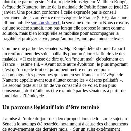
plutôt que par un geste létal », répète Monseigneur Matthieu Rougé,
évêque de Nanterre, invité de la matinale de Public Sénat ce jeudi 22
janvier. Une position conforme à celle exprimée par le conseil
permanent de la conférence des évêques de France (CEF), dans une
tribune publiée
sur son site web
la semaine dernière. « Nous croyons
qu’une société grandit, non pas lorsqu’elle propose la mort comme
solution, mais bien lorsqu’elle se mobilise pour accompagner la
fragilité et protéger la vie, jusqu’au bout », indiquait ainsi ce texte.
Comme une partie des sénateurs, Mgr Rougé défend donc d’abord
un renforcement des soins palliatifs pour améliorer la fin de vie des
malades. « Il est injuste de dire qu’on “meurt mal” globalement en
France », estime-t-il. « Avant toute autre évolution, le plus important,
c’est qu’on mette tout ce qu’on peut mettre en œuvre pour
accompagner les personnes qui sont en souffrance. » L’évêque de
Nanterre appelle avant tout à lutter contre les « déserts palliatifs ».
Le second texte sur la fin de vie consacré à ce volet, bien plus
consensuel, doit d’ailleurs être examiné par les sénateurs à partir de
lundi dans l’hémicycle.
Un parcours législatif loin d’être terminé
La mise à l’ordre du jour des deux propositions de loi sur le sujet au
Sénat a longtemps été retardée, notamment à cause des changements
de gouvernement des derniers mois. « Sur un sujet extrêmement