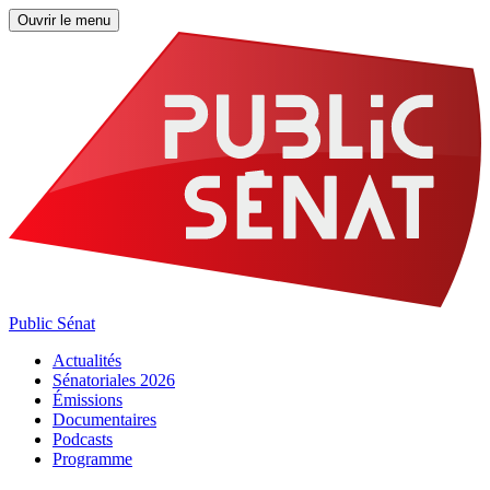
Ouvrir le menu
Public Sénat
Actualités
Sénatoriales 2026
Émissions
Documentaires
Podcasts
Programme