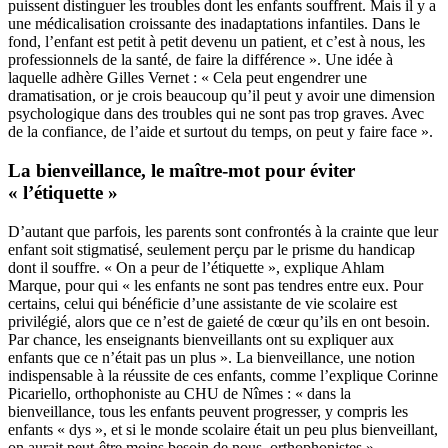
puissent distinguer les troubles dont les enfants souffrent. Mais il y a
une médicalisation croissante des inadaptations infantiles. Dans le
fond, l’enfant est petit à petit devenu un patient, et c’est à nous, les
professionnels de la santé, de faire la différence ». Une idée à
laquelle adhère Gilles Vernet : « Cela peut engendrer une
dramatisation, or je crois beaucoup qu’il peut y avoir une dimension
psychologique dans des troubles qui ne sont pas trop graves. Avec
de la confiance, de l’aide et surtout du temps, on peut y faire face ».
La bienveillance, le maître-mot pour éviter
« l’étiquette »
D’autant que parfois, les parents sont confrontés à la crainte que leur
enfant soit stigmatisé, seulement perçu par le prisme du handicap
dont il souffre. « On a peur de l’étiquette », explique Ahlam
Marque, pour qui « les enfants ne sont pas tendres entre eux. Pour
certains, celui qui bénéficie d’une assistante de vie scolaire est
privilégié, alors que ce n’est de gaieté de cœur qu’ils en ont besoin.
Par chance, les enseignants bienveillants ont su expliquer aux
enfants que ce n’était pas un plus ». La bienveillance, une notion
indispensable à la réussite de ces enfants, comme l’explique Corinne
Picariello, orthophoniste au CHU de Nîmes : « dans la
bienveillance, tous les enfants peuvent progresser, y compris les
enfants « dys », et si le monde scolaire était un peu plus bienveillant,
on aurait peut-être moins besoin de nous, orthophonistes ».