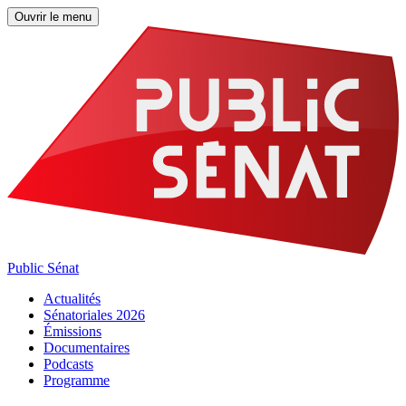
Ouvrir le menu
Public Sénat
Actualités
Sénatoriales 2026
Émissions
Documentaires
Podcasts
Programme