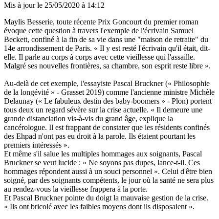
Mis à jour le
25/05/2020 à 14:12
Maylis Besserie, toute récente Prix Goncourt du premier roman
évoque cette question à travers l'exemple de l'écrivain Samuel
Beckett, confiné à la fin de sa vie dans une "maison de retraite" du
14e arrondissement de Paris. « Il y est resté l'écrivain qu'il était, dit-
elle. Il parle au corps à corps avec cette vieillesse qui l'assaille.
Malgré ses nouvelles frontières, sa chambre, son esprit reste libre ».
Au-delà de cet exemple, l'essayiste Pascal Bruckner (« Philosophie
de la longévité » - Grasset 2019) comme l'ancienne ministre Michèle
Delaunay (« Le fabuleux destin des baby-boomers » - Plon) portent
tous deux un regard sévère sur la crise actuelle. « Il demeure une
grande distanciation vis-à-vis du grand âge, explique la
cancérologue. Il est frappant de constater que les résidents confinés
des Ehpad n'ont pas eu droit à la parole. Ils étaient pourtant les
premiers intéressés ».
Et même s'il salue les multiples hommages aux soignants, Pascal
Bruckner se veut lucide : « Ne soyons pas dupes, lance-t-il. Ces
hommages répondent aussi à un souci personnel ». Celui d'être bien
soigné, par des soignants compétents, le jour où la santé ne sera plus
au rendez-vous la vieillesse frappera à la porte.
Et Pascal Bruckner pointe du doigt la mauvaise gestion de la crise.
« Ils ont bricolé avec les faibles moyens dont ils disposaient ».