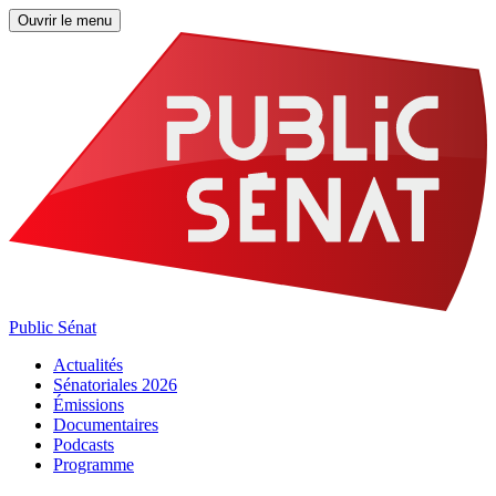
Ouvrir le menu
Public Sénat
Actualités
Sénatoriales 2026
Émissions
Documentaires
Podcasts
Programme