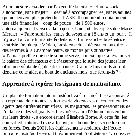
Autre mesure dévoilée par l’exécutif : la création d’un « pack
autonomie jeune majeur », destiné à accompagner les jeunes adultes
qui ne peuvent plus prétendre à l’ASE. Il comprendra notamment
une aide financière « coup de pouce » de 1 500 euros,
automatiquement versée à la majorité. Une initiative que salue Marie
Mercier : « Faire sortir les jeunes du système à 18 ans et un jour… Il
n’y avait aucune humanité là-dedans ». En revanche, la sénatrice
centriste Dominique Vérien, présidente de la délégation aux droits
des femmes à la Chambre haute, se montre plus dubitative.
« J’aurais préféré que cette somme serve, par exemple, à revaloriser
le salaire des éducateurs et à s’assurer que le suivi des jeunes leur
offre une véritable égalité des chances. Car une fois qu’ils auront
dépensé cette aide, au bout de quelques mois, que feront-ils ? »
Apprendre à repérer les signaux de maltraitance
Un plan de formation interministériel va être lancé. Il sera consacré
au repérage de « toutes les formes de violences » et concernera les
agents des différents ministères, les magistrats, les professionnels de
l’enfance et les soignants. « Il est nécessaire d’éduquer nos enfants
sur leurs droits », a encore estimé Élisabeth Borne. À cette fin, les
cours d’éducation à la vie affective, relationnelle et sexuelle seront
renforcés. Depuis 2001, les établissements scolaires, de l’école
primaire jusqu’au lycée ont théoriquement l’obligation d’y consacrer