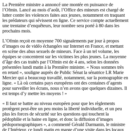
La Première ministre a annoncé une montée en puissance de
l’Ofmin. Lancé au mois d’août, l’Office des mineurs est chargé de
lutter contre les violences faites aux jeunes, notamment en traquant
les prédateurs qui sévissent en ligne. Ce service compte actuellement
une trentaine d’enquêteurs, leur nombre sera porté à 80 dans les
prochains mois.
L’Ofmin reçoit en moyenne 700 signalements par jour à propos
d’images ou de vidéo échangées sur Internet en France, et mettant
en scène des abus sexuels de mineurs. Face à un tel volume, les
équipes se concentrent sur les victimes les plus jeunes. La moyenne
d’âge des cas traités par l’Ofmin est de 4 ans, selon les données
présentées lundi matin à la Première ministre. « Nous sommes très
en retard », souligne auprès de Public Sénat la sénatrice LR Marie
Mercier qui a beaucoup travaillé, notamment, sur la pornographie en
ligne. « Là où certains pays européens ont des centaines d’agents
pour surveiller les écrans, nous n’en avons que quelques dizaines. Il
est temps d’y mettre les moyens ! »
« Il faut se battre au niveau européen pour que les règlements
protègent peut-être un peu moins la liberté individuelle, et un peu
plus les forces de sécurité sur les questions qui touchent la
pédophilie et la haine en ligne, et donc la diffusion d’images
pédopornographiques », a commenté Gérald Darmanin, le ministre
de l’Intérieur, ce lundi matin en marge d’une visite dans les locaux