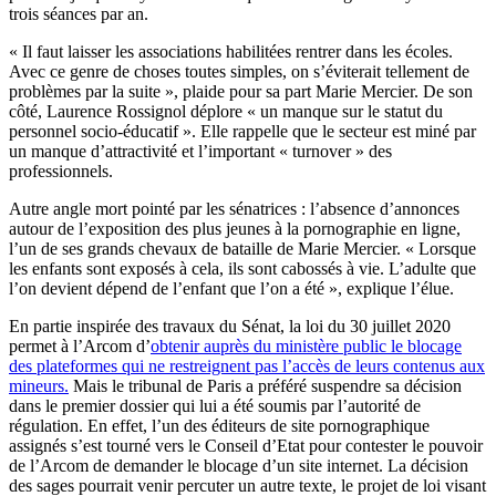
trois séances par an.
« Il faut laisser les associations habilitées rentrer dans les écoles.
Avec ce genre de choses toutes simples, on s’éviterait tellement de
problèmes par la suite », plaide pour sa part Marie Mercier. De son
côté, Laurence Rossignol déplore « un manque sur le statut du
personnel socio-éducatif ». Elle rappelle que le secteur est miné par
un manque d’attractivité et l’important « turnover » des
professionnels.
Autre angle mort pointé par les sénatrices : l’absence d’annonces
autour de l’exposition des plus jeunes à la pornographie en ligne,
l’un de ses grands chevaux de bataille de Marie Mercier. « Lorsque
les enfants sont exposés à cela, ils sont cabossés à vie. L’adulte que
l’on devient dépend de l’enfant que l’on a été », explique l’élue.
En partie inspirée des travaux du Sénat, la loi du 30 juillet 2020
permet à l’Arcom d’
obtenir auprès du ministère public le blocage
des plateformes qui ne restreignent pas l’accès de leurs contenus aux
mineurs.
Mais le tribunal de Paris a préféré suspendre sa décision
dans le premier dossier qui lui a été soumis par l’autorité de
régulation. En effet, l’un des éditeurs de site pornographique
assignés s’est tourné vers le Conseil d’Etat pour contester le pouvoir
de l’Arcom de demander le blocage d’un site internet. La décision
des sages pourrait venir percuter un autre texte, le projet de loi visant