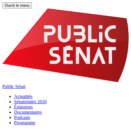
Ouvrir le menu
Public Sénat
Actualités
Sénatoriales 2026
Émissions
Documentaires
Podcasts
Programme