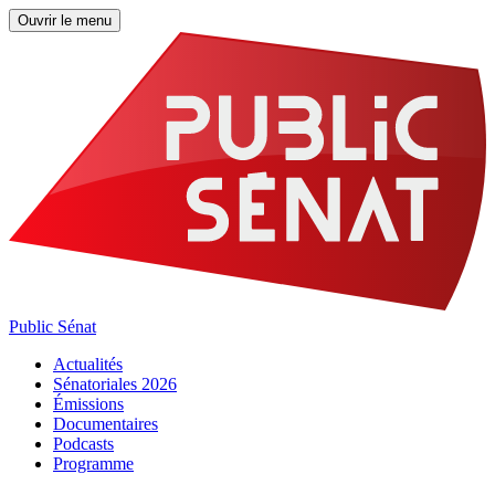
Ouvrir le menu
Public Sénat
Actualités
Sénatoriales 2026
Émissions
Documentaires
Podcasts
Programme