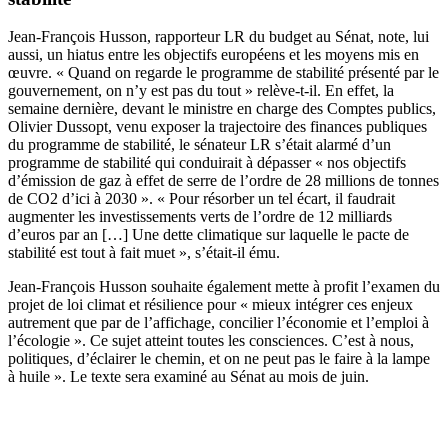
Jean-François Husson, rapporteur LR du budget au Sénat, note, lui
aussi, un hiatus entre les objectifs européens et les moyens mis en
œuvre. « Quand on regarde le programme de stabilité présenté par le
gouvernement, on n’y est pas du tout » relève-t-il. En effet, l
a
semaine dernière
, devant le ministre en charge des Comptes publics,
Olivier Dussopt, venu exposer la trajectoire des finances publiques
du programme de stabilité, le sénateur LR s’était alarmé d’un
programme de stabilité qui conduirait à dépasser « nos objectifs
d’émission de gaz à effet de serre de l’ordre de 28 millions de tonnes
de CO2 d’ici à 2030 ». « Pour résorber un tel écart, il faudrait
augmenter les investissements verts de l’ordre de 12 milliards
d’euros par an […] Une dette climatique sur laquelle le pacte de
stabilité est tout à fait muet », s’était-il ému.
Jean-François Husson souhaite également mette à profit l’examen du
projet de loi climat et résilience pour « mieux intégrer ces enjeux
autrement que par de l’affichage, concilier l’économie et l’emploi à
l’écologie ». Ce sujet atteint toutes les consciences. C’est à nous,
politiques, d’éclairer le chemin, et on ne peut pas le faire à la lampe
à huile ». Le texte sera examiné au Sénat au mois de juin.