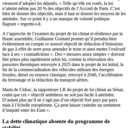
viennent d’adopter les députés. « Telle qu’elle est votée, la loi
n’atteint même pas 20 % des objectifs de l’Accord de Paris. C’est
bien de donner des objectifs, mais il faut se donner les moyens de les
atteindre. Sur ce point il y a un manque de volonté politique
flagrant » regrette-t-il.
A l’approche de l’examen du projet de loi climat et résilience par la
Haute assemblée, Guillaume Gontard promet qu’il prendra bien
évidemment en compte ce nouvel objectif de réduction d’émissions
de gaz à effet de serre pour amender le texte et ainsi mettre l’exécutif
face à ses « contradictions ». Des « mesures assez simples » doivent
être prises plus rapidement selon lui, comme la rénovation des
passoires thermiques renvoyée à 2025 dans le projet de loi initial, la
fin de la commercialisation des véhicules utilisant des énergies
fossiles, diesel ou essence classique, renvoyé à 2040, l’accélération
du ferroutage et la réduction du transport aérien.
Marta de Cidrac, la rapporteure LR du projet de loi climat au Sénat,
craint que cet « objectif ambitieux ne soit pas facile à atteindre.
D’autant plus qu’il ne s’agit pas d’un objectif fixé pays par pays
mais à l’échelle européenne. Ça peut laisser craindre un sentiment
d’iniquité entre les Etats ».
La dette climatique absente du programme de
stabilité