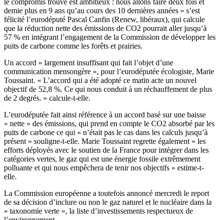
le compromis trouvé est ambitieux : nous allons faire deux fois et
demie plus en 9 ans qu’au cours des 10 dernières années » s’est
félicité l’eurodéputé Pascal Canfin (Renew, libéraux), qui calcule
que la réduction nette des émissions de CO2 pourrait aller jusqu’à
57 % en intégrant l’engagement de la Commission de développer les
puits de carbone comme les forêts et prairies.
Un accord « largement insuffisant qui fait l’objet d’une
communication mensongère », pour l’eurodéputée écologiste, Marie
Toussaint. « L’accord qui a été adopté ce matin acte un nouvel
objectif de 52,8 %. Ce qui nous conduit à un réchauffement de plus
de 2 degrés. » calcule-t-elle.
L’eurodéputée fait ainsi référence à un accord basé sur une baisse
« nette » des émissions, qui prend en compte le CO2 absorbé par les
puits de carbone ce qui « n’était pas le cas dans les calculs jusqu’à
présent » souligne-t-elle. Marie Toussaint regrette également « les
efforts déployés avec le soutien de la France pour intégrer dans les
catégories vertes, le gaz qui est une énergie fossile extrêmement
polluante et qui nous empêchera de tenir nos objectifs » estime-t-
elle.
La Commission européenne a toutefois annoncé mercredi le report
de sa décision d’inclure ou non le gaz naturel et le nucléaire dans la
« taxonomie verte », la liste d’investissements respectueux de
l’environnement.