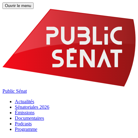
Ouvrir le menu
Public Sénat
Actualités
Sénatoriales 2026
Émissions
Documentaires
Podcasts
Programme