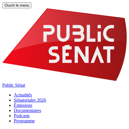
Ouvrir le menu
Public Sénat
Actualités
Sénatoriales 2026
Émissions
Documentaires
Podcasts
Programme