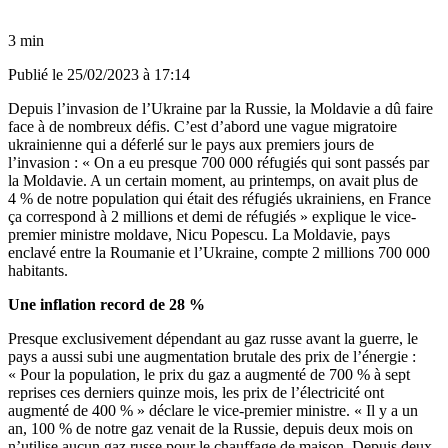
3 min
Publié le
25/02/2023 à 17:14
Depuis l’invasion de l’Ukraine par la Russie, la Moldavie a dû faire
face à de nombreux défis. C’est d’abord une vague migratoire
ukrainienne qui a déferlé sur le pays aux premiers jours de
l’invasion : « On a eu presque 700 000 réfugiés qui sont passés par
la Moldavie. A un certain moment, au printemps, on avait plus de
4 % de notre population qui était des réfugiés ukrainiens, en France
ça correspond à 2 millions et demi de réfugiés » explique le vice-
premier ministre moldave, Nicu Popescu.
La Moldavie, pays
enclavé entre la Roumanie et l’Ukraine, compte 2 millions 700 000
habitants.
Une inflation record de 28 %
Presque exclusivement dépendant au gaz russe avant la guerre,
le
pays a aussi subi une augmentation brutale des prix de l’énergie :
« Pour la population, le prix du gaz a augmenté de 700 % à sept
reprises ces derniers quinze mois, les prix de l’électricité ont
augmenté de 400 % » déclare le vice-premier ministre. « Il y a un
an, 100 % de notre gaz venait de la Russie, depuis deux mois on
n’utilise aucun gaz russe pour le chauffage de maison. Depuis deux