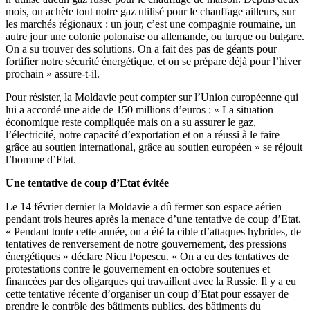
mois, on achète tout notre gaz utilisé pour le chauffage ailleurs, sur
les marchés régionaux : un jour, c’est une compagnie roumaine, un
autre jour une colonie polonaise ou allemande, ou turque ou bulgare.
On a su trouver des solutions. On a fait des pas de géants pour
fortifier notre sécurité énergétique, et on se prépare déjà pour l’hiver
prochain » assure-t-il.
Pour résister, la Moldavie peut compter sur l’Union européenne qui
lui a accordé une aide de 150 millions d’euros : « La situation
économique reste compliquée mais on a su assurer le gaz,
l’électricité, notre capacité d’exportation et on a réussi à le faire
grâce au soutien international, grâce au soutien européen » se réjouit
l’homme d’Etat.
Une tentative de coup d’Etat évitée
Le 14 février dernier la Moldavie a dû fermer son espace aérien
pendant trois heures après la menace d’une tentative de coup d’Etat.
« Pendant toute cette année, on a été la cible d’attaques hybrides, de
tentatives de renversement de notre gouvernement, des pressions
énergétiques » déclare Nicu Popescu. « On a eu des tentatives de
protestations contre le gouvernement en octobre soutenues et
financées par des oligarques qui travaillent avec la Russie. Il y a eu
cette tentative récente d’organiser un coup d’Etat pour essayer de
prendre le contrôle des bâtiments publics, des bâtiments du