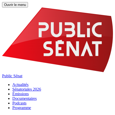
Ouvrir le menu
Public Sénat
Actualités
Sénatoriales 2026
Émissions
Documentaires
Podcasts
Programme