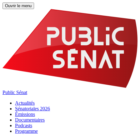
Ouvrir le menu
Public Sénat
Actualités
Sénatoriales 2026
Émissions
Documentaires
Podcasts
Programme