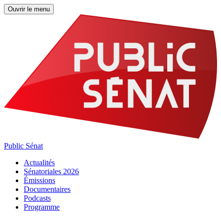
Ouvrir le menu
Public Sénat
Actualités
Sénatoriales 2026
Émissions
Documentaires
Podcasts
Programme