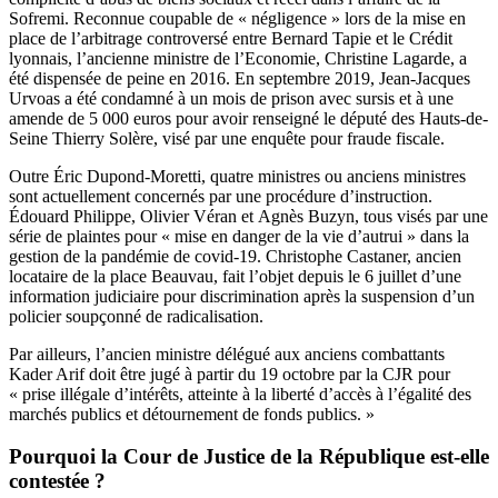
Sofremi. Reconnue coupable de « négligence » lors de la mise en
place de l’arbitrage controversé entre Bernard Tapie et le Crédit
lyonnais, l’ancienne ministre de l’Economie, Christine Lagarde, a
été dispensée de peine en 2016. En septembre 2019, Jean-Jacques
Urvoas a été condamné à un mois de prison avec sursis et à une
amende de 5 000 euros pour avoir renseigné le député des Hauts-de-
Seine Thierry Solère, visé par une enquête pour fraude fiscale.
Outre Éric Dupond-Moretti, quatre ministres ou anciens ministres
sont actuellement concernés par une procédure d’instruction.
Édouard Philippe, Olivier Véran et Agnès Buzyn, tous visés par une
série de plaintes pour « mise en danger de la vie d’autrui » dans la
gestion de la pandémie de covid-19. Christophe Castaner, ancien
locataire de la place Beauvau, fait l’objet depuis le 6 juillet d’une
information judiciaire pour discrimination après la suspension d’un
policier soupçonné de radicalisation.
Par ailleurs, l’ancien ministre délégué aux anciens combattants
Kader Arif doit être jugé à partir du 19 octobre par la CJR pour
« prise illégale d’intérêts, atteinte à la liberté d’accès à l’égalité des
marchés publics et détournement de fonds publics. »
Pourquoi la Cour de Justice de la République est-elle
contestée ?