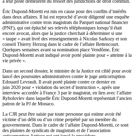
à leur poste demeurent du ressort des juridictions de droit commun.
Éric Dupond-Moretti est mis en cause pour des conflits d’intérêts
dans deux affaires.
Il lui est reproché d’avoir diligenté une enquête
administrative contre trois magistrats du Parquet national financier
(PNF), qui ont épluché ses relevés téléphoniques lorsqu’il était
encore avocat, alors que la justice cherchait à déterminer si une
« taupe » avait livré des renseignements à Nicolas Sarkozy et son
conseil Thierry Herzog dans le cadre de l’affaire Bettencourt.
Quelques semaines avant sa nomination place Vendôme, Éric
Dupond-Moretti avait indiqué avoir porté plainte pour « atteinte à la
vie privée ».
Dans un second dossier, le ministre de la Justice est ciblé pour avoir
lancé des poursuites administratives contre le juge anticorruption
Edouard Levrault. Il avait porté plainte contre ce dernier en
juin 2020 pour « violation du secret d’instruction », après une
interview accordée à France 3 par le magistrat, en lien avec l’affaire
Rybolovlev dans laquelle Éric Dupond-Moretti représentait l’ancien
patron de la PJ de Monaco.
La CJR peut être saisie par toute personne qui estime avoir été
victime d’un délit ou d’un crime perpétré par un membre du
gouvernement. Dans le cadre de l’affaire Dupond-Moretti, ce sont
des plaintes de syndicats de magistrats et de l’association
anticorruption Anticor qui ont lancé la procédure.