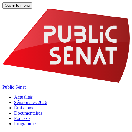
Ouvrir le menu
Public Sénat
Actualités
Sénatoriales 2026
Émissions
Documentaires
Podcasts
Programme