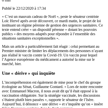
6 min
Publié le
22/12/2020 à 17:34
« C’est un mauvais cadeau de Noël », peste le sénateur centriste
Loïc Hervé après avoir découvert, ce mardi matin, le projet de loi
instituant un régime pérenne de gestion des urgences sanitaires. Ce
texte entend créer « un dispositif pérenne » dotant les pouvoirs
publics « des moyens adaptés pour répondre à l’ensemble des
situations sanitaires exceptionnelles ».
Mais un article a particulièrement fait réagir : celui permettant au
Premier ministre de limiter les déplacements des personnes n’ayant
pas réalisé le vaccin contre la Covid-19. Un vaccin pour lequel
l’Agence européenne du médicament a autorisé la mise sur le
marché, hier
.
Une
«
dérive
»
qui inquiète
L’incompréhension est également de mise pour le chef du groupe
écologiste au Sénat, Guillaume Gontard. « Lors de notre rencontre
avec Emmanuel Macron, il nous avait dit qu’il était opposé à la
vaccination obligatoire. Sur la stratégie vaccinale, les discussions
s’étaient plutôt bien passées », rapporte le sénateur de l’Isère.
Aujourd’hui, il dénonce « une dérive » et s’inquiète qu’on « insère