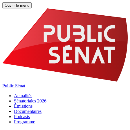
Ouvrir le menu
Public Sénat
Actualités
Sénatoriales 2026
Émissions
Documentaires
Podcasts
Programme