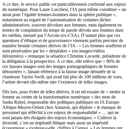
A ce titre, le service public est particulièrement confronté aux enjeux
du numérique. Pour Laure Lucchesi, l’IA peut même constituer « un
atout pour l’égalité femmes-hommes dans la sphère publique »,
notamment au regard de l’automatisation de certaines tâches
administratives, souvent dévolues aux femmes, mais également en
termes de compilation du temps de parole dévolu aux femmes dans
les médias, mesuré par l’Arcom (ex-CSA). D’autant plus que ces
questions d’éthique et de gouvernance viennent parfois percuter de
manière brutale certaines dérives de l’IA : « Les femmes souffrent et
sont persécutées par les « deepfakes » (ou images/vidéos
détournées) » remarque la sénatrice Christine Lavarde, présidente de
la délégation à la prospective. A ce titre, elle relève que « 96% de
ces fausses images sont des images pornographiques de femmes
détournées », faisant référence à la fausse image dénudée de la
chanteuse Taylor Swift, qui avait fait plus de 100 millions de vues,
l’artiste devant elle-même nier l’existence de telles images.
Dès lors, pour éviter de telles dérives, il est nécessaire de « mettre la
femme au centre de la transformation numérique » des mots de
Sasha Rubel, responsable des politiques publiques en IA Europe-
Afrique-Moyen-Orient chez Amazon, qui déplore « le manque de
personnel qui réfléchit à ces enjeux de responsabilité » … qui ne
sont jamais très éloignés des enjeux économiques. « Cultiver la
diversité, c’est un impératif éthique mais aussi un impératif
économique » explique-t-elle, chiffres à l’appui. « Les femmes ont