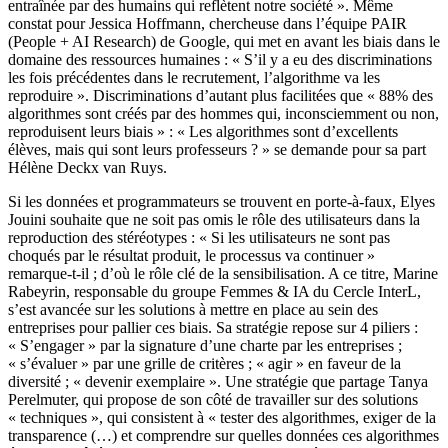
entraînée par des humains qui reflètent notre société ». Même
constat pour Jessica Hoffmann, chercheuse dans l’équipe PAIR
(People + AI Research) de Google, qui met en avant les biais dans le
domaine des ressources humaines : « S’il y a eu des discriminations
les fois précédentes dans le recrutement, l’algorithme va les
reproduire ». Discriminations d’autant plus facilitées que « 88% des
algorithmes sont créés par des hommes qui, inconsciemment ou non,
reproduisent leurs biais » : « Les algorithmes sont d’excellents
élèves, mais qui sont leurs professeurs ? » se demande pour sa part
Hélène Deckx van Ruys.
Si les données et programmateurs se trouvent en porte-à-faux, Elyes
Jouini souhaite que ne soit pas omis le rôle des utilisateurs dans la
reproduction des stéréotypes : « Si les utilisateurs ne sont pas
choqués par le résultat produit, le processus va continuer »
remarque-t-il ; d’où le rôle clé de la sensibilisation. A ce titre, Marine
Rabeyrin, responsable du groupe Femmes & IA du Cercle InterL,
s’est avancée sur les solutions à mettre en place au sein des
entreprises pour pallier ces biais. Sa stratégie repose sur 4 piliers :
« S’engager » par la signature d’une charte par les entreprises ;
« s’évaluer » par une grille de critères ; « agir » en faveur de la
diversité ; « devenir exemplaire ». Une stratégie que partage Tanya
Perelmuter, qui propose de son côté de travailler sur des solutions
« techniques », qui consistent à « tester des algorithmes, exiger de la
transparence (…) et comprendre sur quelles données ces algorithmes