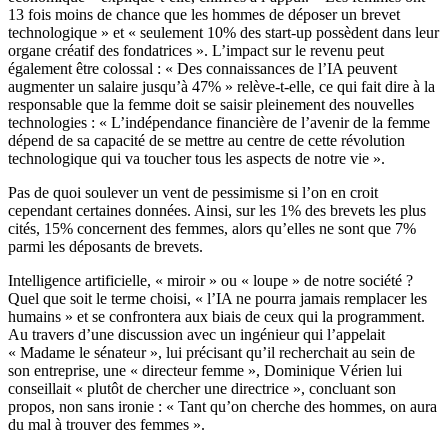
13 fois moins de chance que les hommes de déposer un brevet
technologique » et « seulement 10% des start-up possèdent dans leur
organe créatif des fondatrices ». L’impact sur le revenu peut
également être colossal : « Des connaissances de l’IA peuvent
augmenter un salaire jusqu’à 47% » relève-t-elle, ce qui fait dire à la
responsable que la femme doit se saisir pleinement des nouvelles
technologies : « L’indépendance financière de l’avenir de la femme
dépend de sa capacité de se mettre au centre de cette révolution
technologique qui va toucher tous les aspects de notre vie ».
Pas de quoi soulever un vent de pessimisme si l’on en croit
cependant certaines données. Ainsi, sur les 1% des brevets les plus
cités, 15% concernent des femmes, alors qu’elles ne sont que 7%
parmi les déposants de brevets.
Intelligence artificielle, « miroir » ou « loupe » de notre société ?
Quel que soit le terme choisi, « l’IA ne pourra jamais remplacer les
humains » et se confrontera aux biais de ceux qui la programment.
Au travers d’une discussion avec un ingénieur qui l’appelait
« Madame le sénateur », lui précisant qu’il recherchait au sein de
son entreprise, une « directeur femme », Dominique Vérien lui
conseillait « plutôt de chercher une directrice », concluant son
propos, non sans ironie : « Tant qu’on cherche des hommes, on aura
du mal à trouver des femmes ».