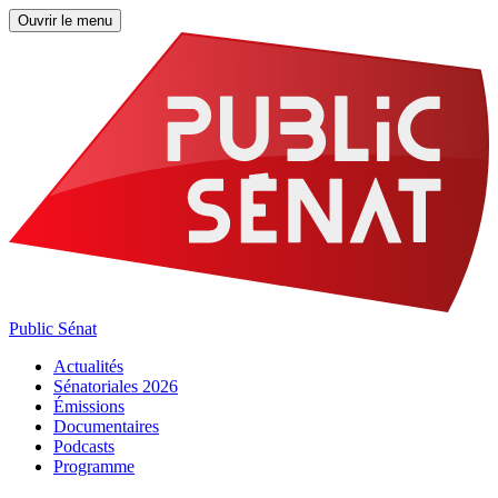
Ouvrir le menu
Public Sénat
Actualités
Sénatoriales 2026
Émissions
Documentaires
Podcasts
Programme