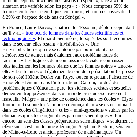
Il pointe cependant « quelques raisons d’espérer », face à « une
situation très variable selon les pays » : « Nous comptons 55% de
femmes en filières scientifiques en Tunisie, et sommes passés de 10
à 29% en l’espace de dix ans au Sénégal ».
En France, Laure Darcos, sénatrice de l’Essonne, déplore cependant
qu’il y ait
« trop peu de femmes dans les études scientifiques et
technologiques »
. Et quand bien même, lorsqu’elles sont reconnues
dans le secteur, elles restent « invisibilisées ». Une
« invisibilisation » qui ne se cantonne pas pour autant aux
stéréotypes de genre, mais également aux problématiques de
racisme : « Les logiciels de reconnaissance faciale reconnaissent
plus facilement les hommes blancs que les femmes noires » tance-t-
elle. « Les femmes ont également besoin de représentation ! » presse
de son côté Hélène Deckx van Ruys, tout en regrettant l’absence de
« modèle » féminin dans l’informatique. Car oui, au-delà des
problématiques d’éducation pure, les violences sexistes et sexuelles
demeurent trop présentes dans un monde presque exclusivement
masculin. Malgré « une prise de conscience dans les écoles », Elyes
Jouini tire la sonnette d’alarme en dénonçant un « sexisme ambiant
dans les écoles d’ingénieur » et les « mini-agressions » subies par les
étudiantes qui « les éloignent des parcours scientifiques ». Pire
encore, au sein des classes préparatoires scientifiques, « seulement 1
élève sur 15 est une femme » témoigne Stéphane Piednoir, sénateur
de Maine-et-Loire et ancien professeur de mathématiques. Un