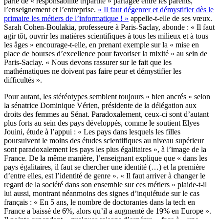
parle de « responsabilité tripartite » partagée entre les parents,
l’enseignement et l’entreprise.
« Il faut dégenrer et démystifier dès le
primaire les métiers de l’informatique ! »
appelle-t-elle de ses vœux.
Sarah Cohen-Boulakia, professeure à Paris-Saclay, abonde : « Il faut
agir tôt, ouvrir les matières scientifiques à tous les milieux et à tous
les âges » encourage-t-elle, en prenant exemple sur la « mise en
place de bourses d’excellence pour favoriser la mixité » au sein de
Paris-Saclay. « Nous devons rassurer sur le fait que les
mathématiques ne doivent pas faire peur et démystifier les
difficultés ».
Pour autant, les stéréotypes semblent toujours « bien ancrés » selon
la sénatrice Dominique Vérien, présidente de la délégation aux
droits des femmes au Sénat. Paradoxalement, ceux-ci sont d’autant
plus forts au sein des pays développés, comme le soutient Elyes
Jouini, étude à l’appui : « Les pays dans lesquels les filles
poursuivent le moins des études scientifiques au niveau supérieur
sont paradoxalement les pays les plus égalitaires », à l’image de la
France. De la même manière, l’enseignant explique que « dans les
pays égalitaires, il faut se chercher une identité (…) et la première
d’entre elles, est l’identité de genre ». « Il faut arriver à changer le
regard de la société dans son ensemble sur ces métiers » plaide-t-il
lui aussi, montrant néanmoins des signes d’inquiétude sur le cas
français : « En 5 ans, le nombre de doctorantes dans la tech en
France a baissé de 6%, alors qu’il a augmenté de 19% en Europe ».