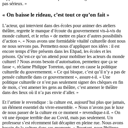
pas sérieux. »
« On baisse le rideau, c’est tout ce qu’on fait »
L’acteur, qui intervient dans des écoles pour animer des ateliers
théâtre, regrette le manque d’écoute du gouvernement vis-à-vis du
monde culturel, et le refus « de mettre en place d’autres possibilités
d’action ». « Nous avons une formidable vitalité culturelle dont nous
ne nous servons pas. Permettez-nous d’appliquer nos idées : il est
encore temps d’être présents dans les Ehpad, les écoles et les
prisons. Qu’est-ce qu’on attend pour mobiliser les acteurs du monde
culturel ? Nous avons besoin d’autorisation, permettez que ça se
fasse », réclame Philippe Torreton, qui met en cause la politique
culturelle du gouvernement. « Ce qui bloque, c’est qu’il n’y a pas de
pensée culturelle dans ce gouvernement », assure-t-il. « Une
politique culturelle ce n’est pas seulement signer des chèques en fin
de mois, c’est amener les gens au théâtre, c’est amener le théâtre
dans des lieux où il n’a pas envie d’aller. »
Et l’artiste le revendique : la culture est, aujourd’hui plus que jamais,
un élément essentiel du vivre-ensemble. « Nous n’avons pas le luxe
de nous passer de la culture en ce moment » revendique-t-il. « On
vit une époque terrible due au Covid, mais pas seulement. Un
professeur s’est récemment fait décapiter en pleine rue. Nous avons
besoin de la culture dans ces moments. » Pourtant, pour Philippe