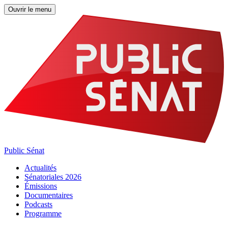
Ouvrir le menu
Public Sénat
Actualités
Sénatoriales 2026
Émissions
Documentaires
Podcasts
Programme