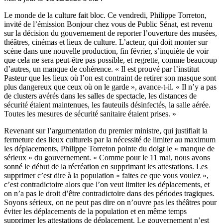
Le monde de la culture fait bloc. Ce vendredi, Philippe Torreton,
invité de l’émission Bonjour chez vous de Public Sénat, est revenu
sur la décision du gouvernement de reporter l’ouverture des musées,
théâtres, cinémas et lieux de culture. L’acteur, qui doit monter sur
scène dans une nouvelle production, fin février, s’inquiète de voir
que cela ne sera peut-être pas possible, et regrette, comme beaucoup
d’autres, un manque de cohérence. « Il est prouvé par l’institut
Pasteur que les lieux où l’on est contraint de retirer son masque sont
plus dangereux que ceux où on le garde », avance-t-il. « Il n’y a pas
de clusters avérés dans les salles de spectacle, les distances de
sécurité étaient maintenues, les fauteuils désinfectés, la salle aérée.
Toutes les mesures de sécurité sanitaire étaient prises. »
Revenant sur l’argumentation du premier ministre, qui justifiait la
fermeture des lieux culturels par la nécessité de limiter au maximum
les déplacements, Philippe Torreton pointe du doigt le « manque de
sérieux » du gouvernement. « Comme pour le 11 mai, nous avons
sonné le début de la récréation en supprimant les attestations. Les
supprimer c’est dire à la population « faites ce que vous voulez »,
c’est contradictoire alors que l’on veut limiter les déplacements, et
on n’a pas le droit d’être contradictoire dans des périodes tragiques.
Soyons sérieux, on ne peut pas dire on n’ouvre pas les théâtres pour
éviter les déplacements de la population et en même temps
supprimer les attestations de déplacement. Le gouvernement n’est