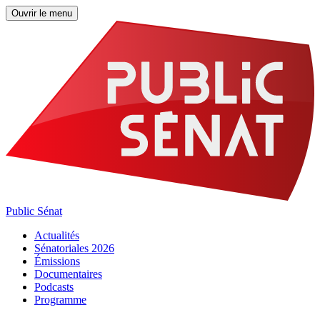
Ouvrir le menu
Public Sénat
Actualités
Sénatoriales 2026
Émissions
Documentaires
Podcasts
Programme