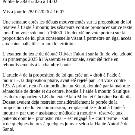
Publié le
28/01/2026 à 14:02
Mis à jour le
28/01/2026 à 16:07
Une semaine après les débats mouvementés sur la proposition de loi
relative à l’aide à mourir, les sénateurs vont se prononcer sur ce texte
lors d’un vote solennel à 16h30. Un deuxième vote portera sur la
proposition de loi plus consensuelle visant à permettre un égal accès
aux soins palliatifs sur tout le territoire.
L’examen du texte du député Olivier Falorni sur la fin de vie, adopté
au printemps 2025 à l’Assemblée nationale, avait été riche en
rebondissements à la chambre haute.
L’article 4 de la proposition de loi qui crée un « droit à l’aide à
mourir », la disposition phare, avait été rejeté par 144 voix contre
123. A priori, rien d’extraordinaire au Sénat, dominé par la majorité
sénatoriale de droite et du centre, hostile à l’aide à mourir. Sauf que
les deux rapporteurs LR du texte Alain Milon et Christine Bonfanti-
Dossat avaient déjà restreint considérablement la portée de la
proposition de loi en commission, remplaçant le « droit à l’aide à
mourir » par une « assistance médicale à mourir », réservée aux
patients dont le « pronostic vital » est engagé à « court terme » soit
« de quelques heures à quelques jours » selon la Haute Autorité de
Santé.