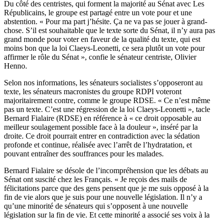
Du côté des centristes, qui forment la majorité au Sénat avec Les
Républicains, le groupe est partagé entre un vote pour et une
abstention. « Pour ma part j’hésite. Ça ne va pas se jouer à grand-
chose. S’il est souhaitable que le texte sorte du Sénat, il n’y aura pas
grand monde pour voter en faveur de la qualité du texte, qui est
moins bon que la loi Claeys-Leonetti, ce sera plutôt un vote pour
affirmer le rôle du Sénat », confie le sénateur centriste, Olivier
Henno.
Selon nos informations, les sénateurs socialistes s’opposeront au
texte, les sénateurs macronistes du groupe RDPI voteront
majoritairement contre, comme le groupe RDSE. « Ce n’est même
pas un texte. C’est une régression de la loi Claeys-Leonetti », tacle
Bernard Fialaire (RDSE) en référence à « ce droit opposable au
meilleur soulagement possible face à la douleur », inséré par la
droite. Ce droit pourrait entrer en contradiction avec la sédation
profonde et continue, réalisée avec l’arrêt de l’hydratation, et
pouvant entraîner des souffrances pour les malades.
Bernard Fialaire se désole de l’incompréhension que les débats au
Sénat ont suscité chez les Français. « Je reçois des mails de
félicitations parce que des gens pensent que je me suis opposé à la
fin de vie alors que je suis pour une nouvelle législation. Il n’y a
qu’une minorité de sénateurs qui s’opposent à une nouvelle
législation sur la fin de vie. Et cette minorité a associé ses voix à la