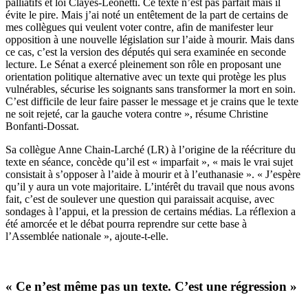
palliatifs et loi Clayes-Leonetti. Ce texte n’est pas parfait mais il
évite le pire. Mais j’ai noté un entêtement de la part de certains de
mes collègues qui veulent voter contre, afin de manifester leur
opposition à une nouvelle législation sur l’aide à mourir. Mais dans
ce cas, c’est la version des députés qui sera examinée en seconde
lecture. Le Sénat a exercé pleinement son rôle en proposant une
orientation politique alternative avec un texte qui protège les plus
vulnérables, sécurise les soignants sans transformer la mort en soin.
C’est difficile de leur faire passer le message et je crains que le texte
ne soit rejeté, car la gauche votera contre », résume Christine
Bonfanti-Dossat.
Sa collègue Anne Chain-Larché (LR) à l’origine de la réécriture du
texte en séance, concède qu’il est « imparfait », « mais le vrai sujet
consistait à s’opposer à l’aide à mourir et à l’euthanasie ». « J’espère
qu’il y aura un vote majoritaire. L’intérêt du travail que nous avons
fait, c’est de soulever une question qui paraissait acquise, avec
sondages à l’appui, et la pression de certains médias. La réflexion a
été amorcée et le débat pourra reprendre sur cette base à
l’Assemblée nationale », ajoute-t-elle.
« Ce n’est même pas un texte. C’est une régression »