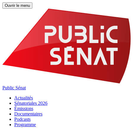
Ouvrir le menu
Public Sénat
Actualités
Sénatoriales 2026
Émissions
Documentaires
Podcasts
Programme