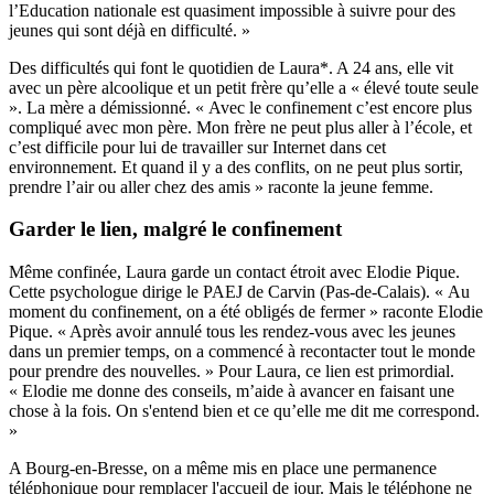
l’Education nationale est quasiment impossible à suivre pour des
jeunes qui sont déjà en difficulté. »
Des difficultés qui font le quotidien de Laura*. A 24 ans, elle vit
avec un père alcoolique et un petit frère qu’elle a « élevé toute seule
». La mère a démissionné. « Avec le confinement c’est encore plus
compliqué avec mon père. Mon frère ne peut plus aller à l’école, et
c’est difficile pour lui de travailler sur Internet dans cet
environnement. Et quand il y a des conflits, on ne peut plus sortir,
prendre l’air ou aller chez des amis » raconte la jeune femme.
Garder le lien, malgré le confinement
Même confinée, Laura garde un contact étroit avec Elodie Pique.
Cette psychologue dirige le PAEJ de Carvin (Pas-de-Calais). « Au
moment du confinement, on a été obligés de fermer » raconte Elodie
Pique. « Après avoir annulé tous les rendez-vous avec les jeunes
dans un premier temps, on a commencé à recontacter tout le monde
pour prendre des nouvelles. » Pour Laura, ce lien est primordial.
« Elodie me donne des conseils, m’aide à avancer en faisant une
chose à la fois. On s'entend bien et ce qu’elle me dit me correspond.
»
A Bourg-en-Bresse, on a même mis en place une permanence
téléphonique pour remplacer l'accueil de jour. Mais le téléphone ne