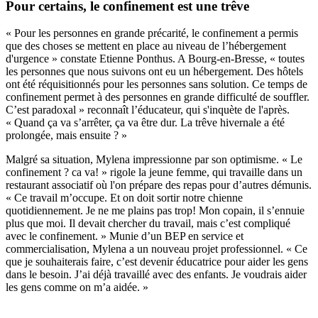
Pour certains, le confinement est une trêve
« Pour les personnes en grande précarité, le confinement a permis
que des choses se mettent en place au niveau de l’hébergement
d'urgence » constate Etienne Ponthus. A Bourg-en-Bresse, « toutes
les personnes que nous suivons ont eu un hébergement. Des hôtels
ont été réquisitionnés pour les personnes sans solution. Ce temps de
confinement permet à des personnes en grande difficulté de souffler.
C’est paradoxal » reconnaît l’éducateur, qui s'inquète de l'après.
« Quand ça va s’arrêter, ça va être dur. La trêve hivernale a été
prolongée, mais ensuite ? »
Malgré sa situation, Mylena impressionne par son optimisme. « Le
confinement ? ca va! » rigole la jeune femme, qui travaille dans un
restaurant associatif où l'on prépare des repas pour d’autres démunis.
« Ce travail m’occupe. Et on doit sortir notre chienne
quotidiennement. Je ne me plains pas trop! Mon copain, il s’ennuie
plus que moi. Il devait chercher du travail, mais c’est compliqué
avec le confinement. » Munie d’un BEP en service et
commercialisation, Mylena a un nouveau projet professionnel. « Ce
que je souhaiterais faire, c’est devenir éducatrice pour aider les gens
dans le besoin. J’ai déjà travaillé avec des enfants. Je voudrais aider
les gens comme on m’a aidée. »