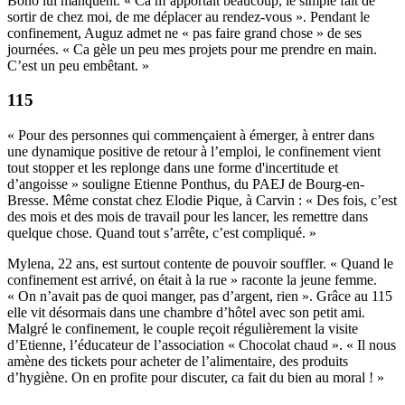
Bono lui manquent. « Ca m’apportait beaucoup, le simple fait de
sortir de chez moi, de me déplacer au rendez-vous ». Pendant le
confinement, Auguz admet ne « pas faire grand chose » de ses
journées. « Ca gèle un peu mes projets pour me prendre en main.
C’est un peu embêtant. »
115
« Pour des personnes qui commençaient à émerger, à entrer dans
une dynamique positive de retour à l’emploi, le confinement vient
tout stopper et les replonge dans une forme d'incertitude et
d’angoisse » souligne Etienne Ponthus, du PAEJ de Bourg-en-
Bresse. Même constat chez Elodie Pique, à Carvin : « Des fois, c’est
des mois et des mois de travail pour les lancer, les remettre dans
quelque chose. Quand tout s’arrête, c’est compliqué. »
Mylena, 22 ans, est surtout contente de pouvoir souffler. « Quand le
confinement est arrivé, on était à la rue » raconte la jeune femme.
« On n’avait pas de quoi manger, pas d’argent, rien ». Grâce au 115
elle vit désormais dans une chambre d’hôtel avec son petit ami.
Malgré le confinement, le couple reçoit régulièrement la visite
d’Etienne, l’éducateur de l’association « Chocolat chaud ». « Il nous
amène des tickets pour acheter de l’alimentaire, des produits
d’hygiène. On en profite pour discuter, ca fait du bien au moral ! »