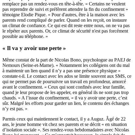
remplace pas un rendez-vous en tête-à-tête. « Certains ne veulent
pas reprendre de suivi et préfèrent attendre la fin du confinement »
témoigne Elodie Pique. « Pour d'autres, être à la maison avec les
parents rend compliqué de parler. Quand on les reçoit, on instaure
un climat de confiance. Ce qui est dit reste entre nous, on ne va pas
le répéter aux parents. Or, ce climat de sécurité n'est pas forcément
possible au téléphone. »
« Il va y avoir une perte »
Même constat de la part de Nicolas Bono, psychologue au PAEJ de
Nemours (Seine-et-Marne). « Notamment les collégiens ont du mal
à maintenir un lien quand il n’y a pas une présence physique »
constate-t-il. Le contact avec les ados se limite souvent aux SMS, ce
qui ne permet pas de poursuivre un travail en profondeur, amorcé
avant le confinement. « Ceux qui sont confinés avec leur famille,
quand je leur propose de les appeler, en général ils ne sont pas trop
chauds. » A l’issue du confinement, « il va y avoir une perte, c’est
sûr. Malgré les efforts pour garder un lien, le contenu des échanges
n’y est pas. »
Parmis ceux qui maintiennent le contact, il y a Auguz. Âgé de 22
ans, le jeune homme vit chez ses parents et se décrit « en situation
d’isolation sociale ». Ses rendez-vous hebdomadaires avec Nicolas