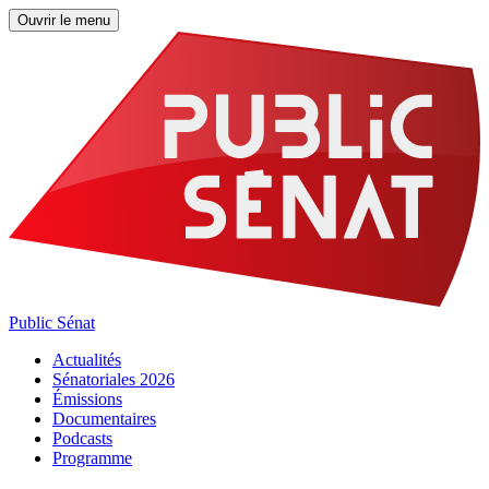
Ouvrir le menu
Public Sénat
Actualités
Sénatoriales 2026
Émissions
Documentaires
Podcasts
Programme