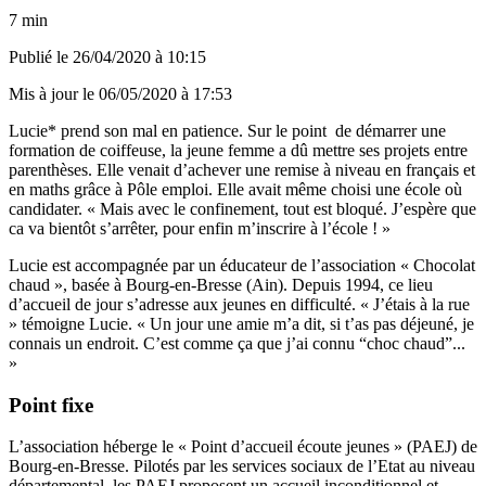
7 min
Publié le
26/04/2020 à 10:15
Mis à jour le
06/05/2020 à 17:53
Lucie* prend son mal en patience. Sur le point de démarrer une
formation de coiffeuse, la jeune femme a dû mettre ses projets entre
parenthèses. Elle venait d’achever une remise à niveau en français et
en maths grâce à Pôle emploi. Elle avait même choisi une école où
candidater. « Mais avec le confinement, tout est bloqué. J’espère que
ca va bientôt s’arrêter, pour enfin m’inscrire à l’école ! »
Lucie est accompagnée par un éducateur de l’association « Chocolat
chaud », basée à Bourg-en-Bresse (Ain). Depuis 1994, ce lieu
d’accueil de jour s’adresse aux jeunes en difficulté. « J’étais à la rue
» témoigne Lucie. « Un jour une amie m’a dit, si t’as pas déjeuné, je
connais un endroit. C’est comme ça que j’ai connu “choc chaud”...
»
Point fixe
L’association héberge le « Point d’accueil écoute jeunes » (PAEJ) de
Bourg-en-Bresse. Pilotés par les services sociaux de l’Etat au niveau
départemental, les PAEJ proposent un accueil inconditionnel et