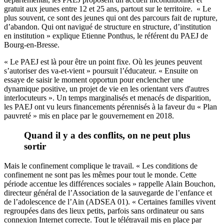
gratuit aux jeunes entre 12 et 25 ans, partout sur le territoire. « Le
plus souvent, ce sont des jeunes qui ont des parcours fait de rupture,
d’abandon. Qui ont navigué de structure en structure, d’institution
en institution » explique Etienne Ponthus, le référent du PAEJ de
Bourg-en-Bresse.
« Le PAEJ est là pour être un point fixe. Où les jeunes peuvent
s’autoriser des va-et-vient » poursuit l’éducateur. « Ensuite on
essaye de saisir le moment opportun pour enclencher une
dynamique positive, un projet de vie en les orientant vers d'autres
interlocuteurs ». Un temps marginalisés et menacés de disparition,
les PAEJ ont vu leurs financements pérennisés à la faveur du « Plan
pauvreté » mis en place par le gouvernement en 2018.
Quand il y a des conflits, on ne peut plus
sortir
Mais le confinement complique le travail. « Les conditions de
confinement ne sont pas les mêmes pour tout le monde. Cette
période accentue les différences sociales » rappelle Alain Bouchon,
directeur général de l’Association de la sauvegarde de l’enfance et
de l’adolescence de l’Ain (ADSEA 01). « Certaines familles vivent
regroupées dans des lieux petits, parfois sans ordinateur ou sans
connexion Internet correcte. Tout le télétravail mis en place par