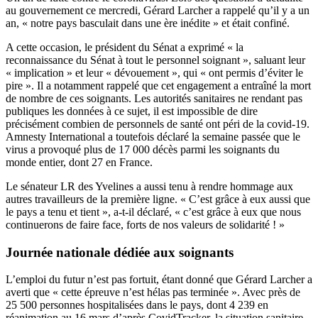
au gouvernement ce mercredi, Gérard Larcher a rappelé qu’il y a un
an, « notre pays basculait dans une ère inédite » et était confiné.
A cette occasion, le président du Sénat a exprimé « la
reconnaissance du Sénat à tout le personnel soignant », saluant leur
« implication » et leur « dévouement », qui « ont permis d’éviter le
pire ». Il a notamment rappelé que cet engagement a entraîné la mort
de nombre de ces soignants. Les autorités sanitaires ne rendant pas
publiques les données à ce sujet, il est impossible de dire
précisément combien de personnels de santé ont péri de la covid-19.
Amnesty International a toutefois déclaré la semaine passée que
le
virus a provoqué plus de 17 000 décès parmi les soignants
du
monde entier, dont 27 en France.
Le sénateur LR des Yvelines a aussi tenu à rendre hommage aux
autres travailleurs de la première ligne. « C’est grâce à eux aussi que
le pays a tenu et tient », a-t-il déclaré, « c’est grâce à eux que nous
continuerons de faire face, forts de nos valeurs de solidarité ! »
Journée nationale dédiée aux soignants
L’emploi du futur n’est pas fortuit, étant donné que Gérard Larcher a
averti que « cette épreuve n’est hélas pas terminée ». Avec près de
25 500 personnes hospitalisées dans le pays, dont 4 239 en
réanimation au 16 mars
d’après CovidTracker
, la situation sanitaire