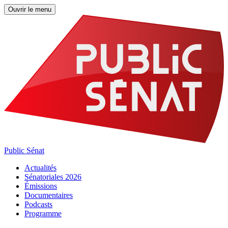
Ouvrir le menu
Public Sénat
Actualités
Sénatoriales 2026
Émissions
Documentaires
Podcasts
Programme