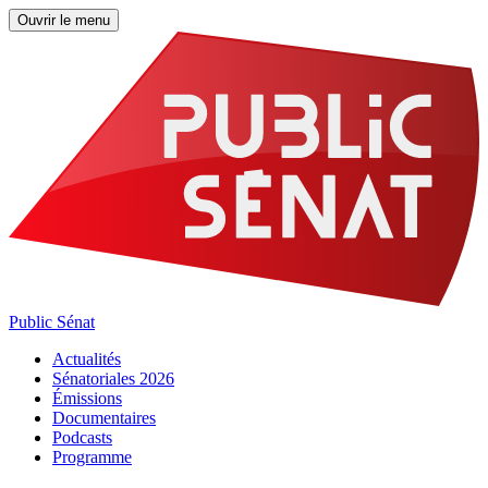
Ouvrir le menu
Public Sénat
Actualités
Sénatoriales 2026
Émissions
Documentaires
Podcasts
Programme