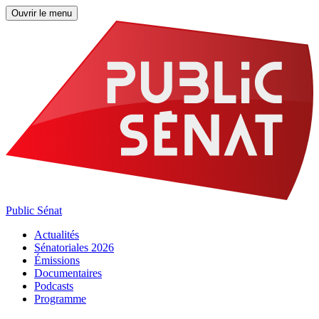
Ouvrir le menu
Public Sénat
Actualités
Sénatoriales 2026
Émissions
Documentaires
Podcasts
Programme