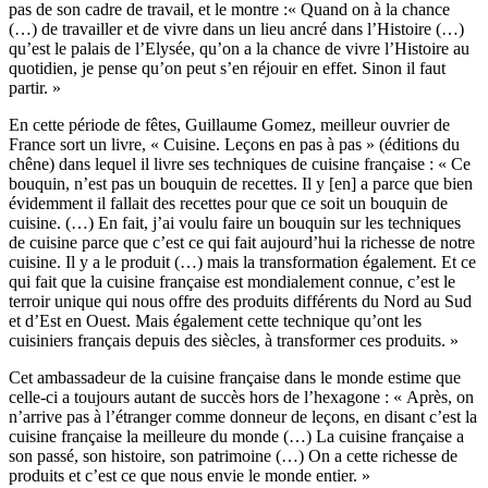
pas de son cadre de travail, et le montre :« Quand on à la chance
(…) de travailler et de vivre dans un lieu ancré dans l’Histoire (…)
qu’est le palais de l’Elysée, qu’on a la chance de vivre l’Histoire au
quotidien, je pense qu’on peut s’en réjouir en effet. Sinon il faut
partir. »
En cette période de fêtes, Guillaume Gomez, meilleur ouvrier de
France sort un livre, « Cuisine. Leçons en pas à pas » (éditions du
chêne) dans lequel il livre ses techniques de cuisine française : « Ce
bouquin, n’est pas un bouquin de recettes. Il y [en] a parce que bien
évidemment il fallait des recettes pour que ce soit un bouquin de
cuisine. (…) En fait, j’ai voulu faire un bouquin sur les techniques
de cuisine parce que c’est ce qui fait aujourd’hui la richesse de notre
cuisine. Il y a le produit (…) mais la transformation également. Et ce
qui fait que la cuisine française est mondialement connue, c’est le
terroir unique qui nous offre des produits différents du Nord au Sud
et d’Est en Ouest. Mais également cette technique qu’ont les
cuisiniers français depuis des siècles, à transformer ces produits. »
Cet ambassadeur de la cuisine française dans le monde estime que
celle-ci a toujours autant de succès hors de l’hexagone : « Après, on
n’arrive pas à l’étranger comme donneur de leçons, en disant c’est la
cuisine française la meilleure du monde (…) La cuisine française a
son passé, son histoire, son patrimoine (…) On a cette richesse de
produits et c’est ce que nous envie le monde entier. »