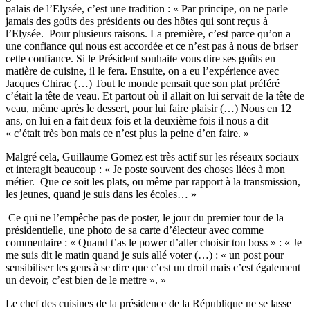
palais de l’Elysée, c’est une tradition : « Par principe, on ne parle
jamais des goûts des présidents ou des hôtes qui sont reçus à
l’Elysée. Pour plusieurs raisons. La première, c’est parce qu’on a
une confiance qui nous est accordée et ce n’est pas à nous de briser
cette confiance. Si le Président souhaite vous dire ses goûts en
matière de cuisine, il le fera. Ensuite, on a eu l’expérience avec
Jacques Chirac (…) Tout le monde pensait que son plat préféré
c’était la tête de veau. Et partout où il allait on lui servait de la tête de
veau, même après le dessert, pour lui faire plaisir (…) Nous en 12
ans, on lui en a fait deux fois et la deuxième fois il nous a dit
« c’était très bon mais ce n’est plus la peine d’en faire. »
Malgré cela, Guillaume Gomez est très actif sur les réseaux sociaux
et interagit beaucoup : « Je poste souvent des choses liées à mon
métier. Que ce soit les plats, ou même par rapport à la transmission,
les jeunes, quand je suis dans les écoles… »
Ce qui ne l’empêche pas de poster, le jour du premier tour de la
présidentielle, une photo de sa carte d’électeur avec comme
commentaire : « Quand t’as le power d’aller choisir ton boss » : « Je
me suis dit le matin quand je suis allé voter (…) : « un post pour
sensibiliser les gens à se dire que c’est un droit mais c’est également
un devoir, c’est bien de le mettre ». »
Le chef des cuisines de la présidence de la République ne se lasse