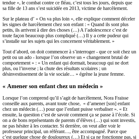
tendue », le combat contre ce fléau, c’est tous les jours, depuis que
sa fille de 13 ans s’est suicidée en 2013, victime de harcèlement.
Sur le plateau d’ « On va plus loin », elle explique comment déceler
les signes de harcèlement chez son enfant : « Quand ils sont plus
petits, ils arrivent à dire des choses (…) A l’adolescence c’est de
toute façon beaucoup plus compliqué (…) Il y a cette pudeur qui
s’installe sur les sujets qui les concernent véritablement. »
Tout d’abord, on doit commencer à s’interroger - que ce soit chez un
petit ou un ado - lorsque l’on observe un « changement brutal de
comportement » : « Un enfant qui dormait, beaucoup qui ne dort
plus, ou l’inverse ; la chute des résultats scolaires ; un
désinvestissement de la vie sociale… » égrène la jeune femme.
« Amener son enfant chez un médecin »
Lorsque l’on comprend qu’il s’agit de harcèlement, Nora Fraisse
conseille aux parents, avant toute chose, « d’amener [son] enfant
chez un médecin (…) pour que l’enfant puisse verbaliser ». « Et
ensuite, la question c’est de savoir comment ça se passe à l’école. Si
on a de bons représentants de parents d’élèves (…) qui sont investis,
ne pas hésiter à les contacter. Si derrière, on veut aller voir le
professeur principal, un référant…, être accompagné. Parce que
c’est quelque chose de douloureux (…) Et si ça ne fonctionne pas, si