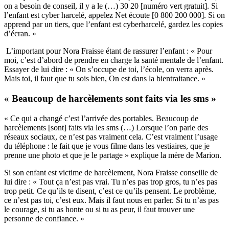
on a besoin de conseil, il y a le (…) 30 20 [numéro vert gratuit]. Si
l’enfant est cyber harcelé, appelez Net écoute [0 800 200 000]. Si on
apprend par un tiers, que l’enfant est cyberharcelé, gardez les copies
d’écran. »
L’important pour Nora Fraisse étant de rassurer l’enfant : « Pour
moi, c’est d’abord de prendre en charge la santé mentale de l’enfant.
Essayer de lui dire : « On s’occupe de toi, l’école, on verra après.
Mais toi, il faut que tu sois bien, On est dans la bientraitance. »
« Beaucoup de harcèlements sont faits via les sms »
« Ce qui a changé c’est l’arrivée des portables. Beaucoup de
harcèlements [sont] faits via les sms (…) Lorsque l’on parle des
réseaux sociaux, ce n’est pas vraiment cela. C’est vraiment l’usage
du téléphone : le fait que je vous filme dans les vestiaires, que je
prenne une photo et que je le partage » explique la mère de Marion.
Si son enfant est victime de harcèlement, Nora Fraisse conseille de
lui dire : « Tout ça n’est pas vrai. Tu n’es pas trop gros, tu n’es pas
trop petit. Ce qu’ils te disent, c’est ce qu’ils pensent. Le problème,
ce n’est pas toi, c’est eux. Mais il faut nous en parler. Si tu n’as pas
le courage, si tu as honte ou si tu as peur, il faut trouver une
personne de confiance. »