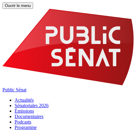
Ouvrir le menu
Public Sénat
Actualités
Sénatoriales 2026
Émissions
Documentaires
Podcasts
Programme