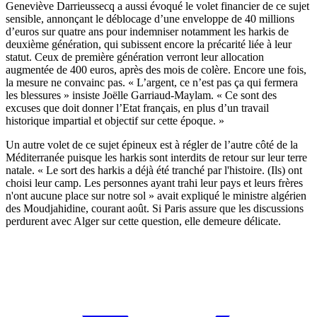
Geneviève Darrieussecq a aussi évoqué le volet financier de ce sujet
sensible, annonçant le déblocage d’une enveloppe de 40 millions
d’euros sur quatre ans pour indemniser notamment les harkis de
deuxième génération, qui subissent encore la précarité liée à leur
statut. Ceux de première génération verront leur allocation
augmentée de 400 euros,
après des mois de colère
. Encore une fois,
la mesure ne convainc pas. « L’argent, ce n’est pas ça qui fermera
les blessures » insiste Joëlle Garriaud-Maylam. « Ce sont des
excuses que doit donner l’Etat français, en plus d’un travail
historique impartial et objectif sur cette époque. »
Un autre volet de ce sujet épineux est à régler de l’autre côté de la
Méditerranée puisque les harkis sont interdits de retour sur leur terre
natale. « Le sort des harkis a déjà été tranché par l'histoire. (Ils) ont
choisi leur camp. Les personnes ayant trahi leur pays et leurs frères
n'ont aucune place sur notre sol » avait expliqué le ministre algérien
des Moudjahidine, courant août. Si Paris assure que les discussions
perdurent avec Alger sur cette question, elle demeure délicate.