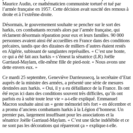
Maurice Audin, ce mathématicien communiste torturé et tué par
l’armée française en 1957. Cette décision avait suscité des remous à
droite et à l’extrême-droite.
Désormais, le gouvernement souhaite se pencher sur le sort des
harkis, ces combattants recrutés alors par l’armée française, qui
réclament désormais réparation pour eux et leurs familles. 90 000
personnes avaient ainsi été accueillies en France dans des conditions
précaires, tandis que des dizaines de milliers d’autres étaient restés
en Algérie, subissant de sanglantes représailles. « C’est une honte,
ce qui a été fait aux harkis » s’émeut la sénatrice (LR) Joëlle
Garriaud-Maylam, elle-même fille de pied-noir. « Nous avons une
dette envers eux. »
Ce mardi 25 septembre, Geneviève Darrieussecq, la secrétaire d’Etat
auprès de la ministre des armées, a présenté une série de mesures
destinées aux harkis. « Oui, il y a eu défaillance de la France. Ils ont
été reçus ici dans des conditions souvent très difficiles, qu’ils ont
parfois eu à subir toute leur vie » a-t-elle expliqué. Emmanuel
Macron souhaite ainsi un « geste mémoriel très fort » en décembre et
a promu d’anciens combattants harkis à la Légion d’honneur. Un
premier pas, largement insuffisant pour les associations et la
sénatrice Joëlle Garriaud-Maylam. « C’est une tâche indélébile et ce
ne sont pas les décorations qui répareront ça » explique-t-elle.