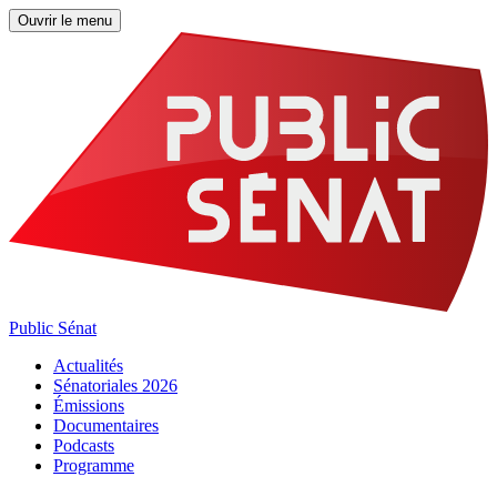
Ouvrir le menu
Public Sénat
Actualités
Sénatoriales 2026
Émissions
Documentaires
Podcasts
Programme