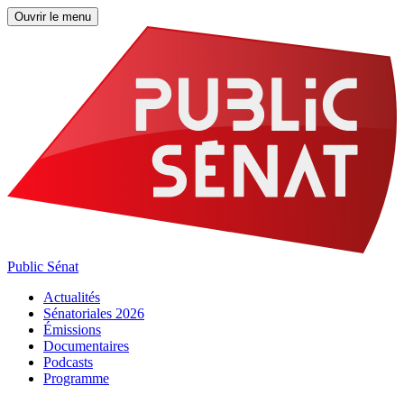
Ouvrir le menu
Public Sénat
Actualités
Sénatoriales 2026
Émissions
Documentaires
Podcasts
Programme