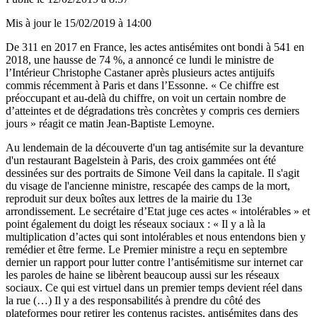
Mis à jour le
15/02/2019 à 14:00
De 311 en 2017 en France, les actes antisémites ont bondi à 541 en
2018, une hausse de 74 %, a annoncé ce lundi le ministre de
l’Intérieur Christophe Castaner après plusieurs actes antijuifs
commis récemment à Paris et dans l’Essonne. « Ce chiffre est
préoccupant et au-delà du chiffre, on voit un certain nombre de
d’atteintes et de dégradations très concrètes y compris ces derniers
jours » réagit ce matin Jean-Baptiste Lemoyne.
Au lendemain de la découverte d'un tag antisémite sur la devanture
d'un restaurant Bagelstein à Paris, des croix gammées ont été
dessinées sur des portraits de Simone Veil dans la capitale. Il s'agit
du visage de l'ancienne ministre, rescapée des camps de la mort,
reproduit sur deux boîtes aux lettres de la mairie du 13e
arrondissement. Le secrétaire d’Etat juge ces actes « intolérables » et
point également du doigt les réseaux sociaux : « Il y a là la
multiplication d’actes qui sont intolérables et nous entendons bien y
remédier et être ferme. Le Premier ministre a reçu en septembre
dernier un rapport pour lutter contre l’antisémitisme sur internet car
les paroles de haine se libèrent beaucoup aussi sur les réseaux
sociaux. Ce qui est virtuel dans un premier temps devient réel dans
la rue (…) Il y a des responsabilités à prendre du côté des
plateformes pour retirer les contenus racistes, antisémites dans des