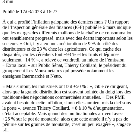
3 min
Publié le
17/03/2023 à 16:27
À qui a profité l’inflation galopante des derniers mois ? Un rapport
de l’Inspection générale des finances (IGF) publié le 6 mars indique
que les marges des différents maillons de la chaîne de consommation
ont sensiblement progressé, mais avec des écarts importants selon les
secteurs. « Oui, il y a eu une amélioration de 9 % du côté des
distributeurs et de 23 % chez les agriculteurs. Ce qui cache des
disparités, car les céréaliers font +93 % et les fruits et légumes
seulement +14 % », a relevé ce vendredi, au micro de l’émission
« Extra local » sur Public Sénat, Thierry Cotillard, le président du
groupement Les Mousquetaires qui possède notamment les
enseignes Intermarché et Netto.
« Mais surtout, les industriels ont fait +50 % ! », cible ce dirigeant,
alors que la grande distribution est souvent pointée du doigt lors des
traditionnelles négociations commerciales annuelles
. « Des PME
avaient besoin de cette inflation, sinon elles auraient mis la clef sous
la porte », avance Thierry Cotillard. « 8 à 10 % d’augmentation,
c’était acceptable. Mais quand des multinationales arrivent avec
+25 % sur le pot de moutarde, alors que cette année il n’y a pas de
pénurie sur les graines de moutarde, c’est un peu exagéré », s’agace-
t-il.