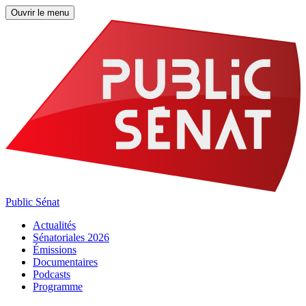
Ouvrir le menu
Public Sénat
Actualités
Sénatoriales 2026
Émissions
Documentaires
Podcasts
Programme