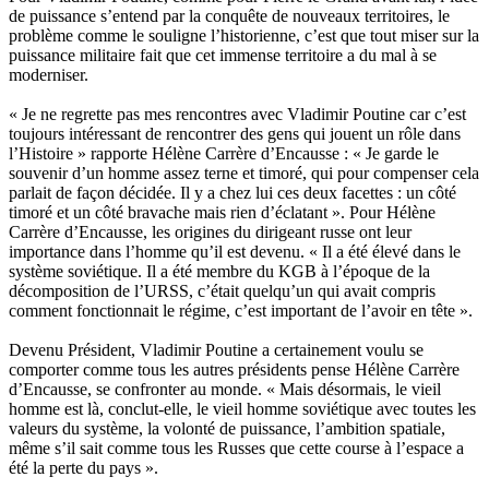
de puissance s’entend par la conquête de nouveaux territoires, le
problème comme le souligne l’historienne, c’est que tout miser sur la
puissance militaire fait que cet immense territoire a du mal à se
moderniser.
« Je ne regrette pas mes rencontres avec Vladimir Poutine car c’est
toujours intéressant de rencontrer des gens qui jouent un rôle dans
l’Histoire » rapporte Hélène Carrère d’Encausse : « Je garde le
souvenir d’un homme assez terne et timoré, qui pour compenser cela
parlait de façon décidée. Il y a chez lui ces deux facettes : un côté
timoré et un côté bravache mais rien d’éclatant ». Pour Hélène
Carrère d’Encausse, les origines du dirigeant russe ont leur
importance dans l’homme qu’il est devenu. « Il a été élevé dans le
système soviétique. Il a été membre du KGB à l’époque de la
décomposition de l’URSS, c’était quelqu’un qui avait compris
comment fonctionnait le régime, c’est important de l’avoir en tête ».
Devenu Président, Vladimir Poutine a certainement voulu se
comporter comme tous les autres présidents pense Hélène Carrère
d’Encausse, se confronter au monde. « Mais désormais, le vieil
homme est là,
conclut-elle, le vieil homme soviétique avec toutes les
valeurs du système, la volonté de puissance, l’ambition spatiale,
même s’il sait comme tous les Russes que cette course à l’espace a
été la perte du pays ».