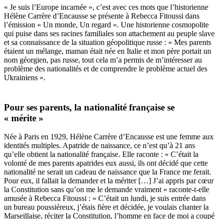
« Je suis l’Europe incarnée », c’est avec ces mots que l’historienne
Hélène Carrère d’Encausse se présente à Rebecca Fitoussi dans
l’émission « Un monde, Un regard ». Une historienne cosmopolite
qui puise dans ses racines familiales son attachement au peuple slave
et sa connaissance de la situation géopolitique russe : « Mes parents
étaient un mélange, maman était née en Italie et mon père portait un
nom géorgien, pas russe, tout cela m’a permis de m’intéresser au
problème des nationalités et de comprendre le problème actuel des
Ukrainiens ».
Pour ses parents, la nationalité française se
« mérite »
Née à Paris en 1929, Hélène Carrère d’Encausse est une femme aux
identités multiples. Apatride de naissance, ce n’est qu’à 21 ans
qu’elle obtient la nationalité française. Elle raconte : « C’était la
volonté de mes parents apatrides eux aussi, ils ont décidé que cette
nationalité ne serait un cadeau de naissance que la France me ferait.
Pour eux, il fallait la demander et la mériter […] J’ai appris par cœur
la Constitution sans qu’on me le demande vraiment » raconte-t-elle
amusée à Rebecca Fitoussi : « C’était un lundi, je suis entrée dans
un bureau poussiéreux, j’étais fière et décidée, je voulais chanter la
Marseillaise, réciter la Constitution, l’homme en face de moi a coupé