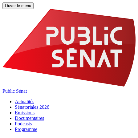
Ouvrir le menu
Public Sénat
Actualités
Sénatoriales 2026
Émissions
Documentaires
Podcasts
Programme