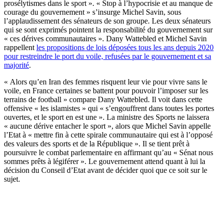
prosélytismes dans le sport ». « Stop à l’hypocrisie et au manque de
courage du gouvernement » s’insurge Michel Savin, sous
l’applaudissement des sénateurs de son groupe. Les deux sénateurs
qui se sont exprimés pointent la responsabilité du gouvernement sur
« ces dérives communautaires ». Dany Wattebled et Michel Savin
rappellent
les propositions de lois déposées tous les ans depuis 2020
pour restreindre le port du voile, refusées par le gouvernement et sa
majorité
.
« Alors qu’en Iran des femmes risquent leur vie pour vivre sans le
voile, en France certaines se battent pour pouvoir l’imposer sur les
terrains de football » compare Dany Wattebled. Il voit dans cette
offensive « les islamistes » qui « s’engouffrent dans toutes les portes
ouvertes, et le sport en est une ». La ministre des Sports ne laissera
« aucune dérive entacher le sport », alors que Michel Savin appelle
l’Etat à « mettre fin à cette spirale communautaire qui est à l’opposé
des valeurs des sports et de la République ». Il se tient prêt à
poursuivre le combat parlementaire en affirmant qu’au « Sénat nous
sommes prêts à légiférer ». Le gouvernement attend quant à lui la
décision du Conseil d’Etat avant de décider quoi que ce soit sur le
sujet.