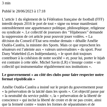
3 min
Publié le
28/06/2023 à 17:18
L’article 1 du règlement de la Fédération française de football (FFF)
interdit depuis 2016 le port de tout « signe ou tenue manifestant
ostensiblement une appartenance politique, philosophique, religieuse
ou syndicale ». Le collectif de joueuses des ‘‘Hijabeuses’’ demande
la suppression de cet article pour pouvoir jouer voilées. « La
décision du Conseil d’Etat sera rendue demain » détaille Amélie
Oudéa-Castéra, la ministre des Sports. Mais ce que reprochent les
sénateurs est l’atteinte aux « valeurs universalistes » du sport. Pour
Dany Wattebled (Les Indépendants), « le sport doit toujours
contribuer à la cohésion de notre société » et, pour lui, porter le hijab
est contraire à cette idée. Michel Savin (LR) s’insurge contre « un
collectif qui instrumentalise régulièrement nos institutions ».
Le gouvernement « au côté des clubs pour faire respecter notre
format républicain »
Amélie Oudéa-Castéra a insisté sur le projet du gouvernement pour
« la préservation de la laïcité dans les sports ». Cet objectif passe par
« la neutralité du service public », la « préservation de la liberté de
conscience » qui inclut la liberté de croire et de ne pas croire, ainsi
que la fermeté contre « toutes les formes de séparatismes et de