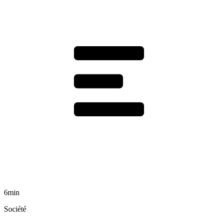
6min
Société