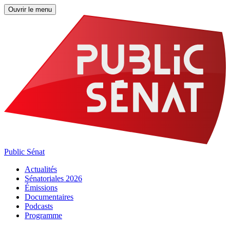
Ouvrir le menu
Public Sénat
Actualités
Sénatoriales 2026
Émissions
Documentaires
Podcasts
Programme