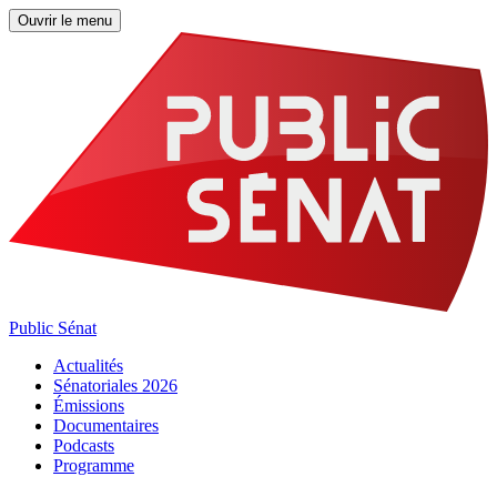
Ouvrir le menu
Public Sénat
Actualités
Sénatoriales 2026
Émissions
Documentaires
Podcasts
Programme