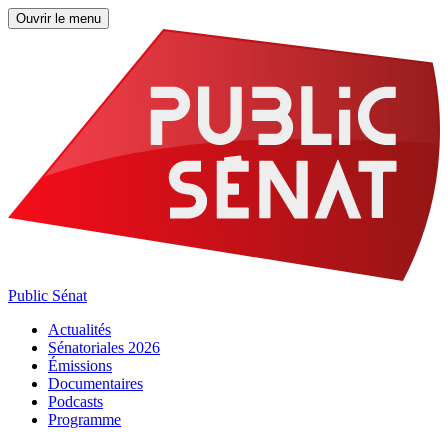
Ouvrir le menu
Public Sénat
Actualités
Sénatoriales 2026
Émissions
Documentaires
Podcasts
Programme