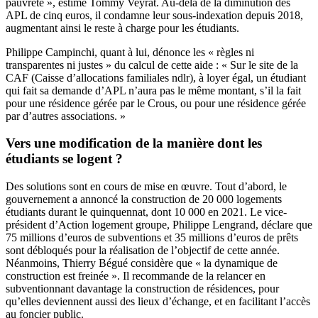
pauvreté », estime Tommy Veyrat. Au-delà de la
diminution des
APL de cinq euros
, il condamne leur sous-indexation depuis 2018,
augmentant ainsi le reste à charge pour les étudiants.
Philippe Campinchi, quant à lui, dénonce les « règles ni
transparentes ni justes » du calcul de cette aide : « Sur le site de la
CAF (Caisse d’allocations familiales ndlr), à loyer égal, un étudiant
qui fait sa demande d’APL n’aura pas le même montant, s’il la fait
pour une résidence gérée par le Crous, ou pour une résidence gérée
par d’autres associations. »
Vers une modification de la manière dont les
étudiants se logent ?
Des solutions sont en cours de mise en œuvre. Tout d’abord, le
gouvernement a annoncé la construction de 20 000 logements
étudiants durant le quinquennat, dont 10 000 en 2021. Le vice-
président d’Action logement groupe, Philippe Lengrand, déclare que
75 millions d’euros de subventions et 35 millions d’euros de prêts
sont débloqués pour la réalisation de l’objectif de cette année.
Néanmoins, Thierry Bégué considère que « la dynamique de
construction est freinée ». Il recommande de la relancer en
subventionnant davantage la construction de résidences, pour
qu’elles deviennent aussi des lieux d’échange, et en facilitant l’accès
au foncier public.