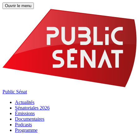
Ouvrir le menu
Public Sénat
Actualités
Sénatoriales 2026
Émissions
Documentaires
Podcasts
Programme