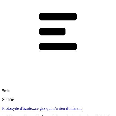
5min
Société
Protoxyde d’azote...ce gaz qui n’a rien d’hilarant