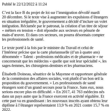
Publié le
22/12/2022 à 11:24
C’est la face B du projet de loi sur l’immigration dévoilé mardi
20 décembre. Si le texte vise à augmenter les expulsions d’étrangers
en situation irrégulière, le gouvernement a décidé d’inclure un volet
intégration. Réclamée par le patronat, la création d’un titre de séjour
« métiers en tension » doit répondre aux secteurs en pénurie de
main-d’œuvre. Et dans ces secteurs, on pourra désormais compter
les professionnels de santé.
Le texte porté à la fois par le ministre du Travail et celui de
l’Intérieur précise que la carte pluriannuelle (d’un à quatre ans)
dénommée « Talent - professions médicales et de pharmacie » ne
concernerait que les médecins « quelle que soit leur spécialité », les
sages-femmes, les chirurgiens-dentistes et les pharmaciens.
Élisabeth Doineau, sénatrice de la Mayenne et rapporteure générale
de la commission des affaires sociales, voit plutôt d’
un bon œil la
proposition du gouvernement. « Les professionnels de santé
étrangers sont d’un grand secours pour la France. Sans eux, nous
serions encore plus en difficulté. » En 2017, 41 763 médecins nés
dans un pays autre que la France exercent en activité régulière. Et
cette part va en grandissant : les nouveaux inscrits ayant obtenu leur
diplôme à l’étranger représentaient 13,9 % en 2021 contre 15,7 % en
2022.