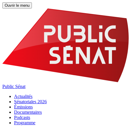
Ouvrir le menu
Public Sénat
Actualités
Sénatoriales 2026
Émissions
Documentaires
Podcasts
Programme