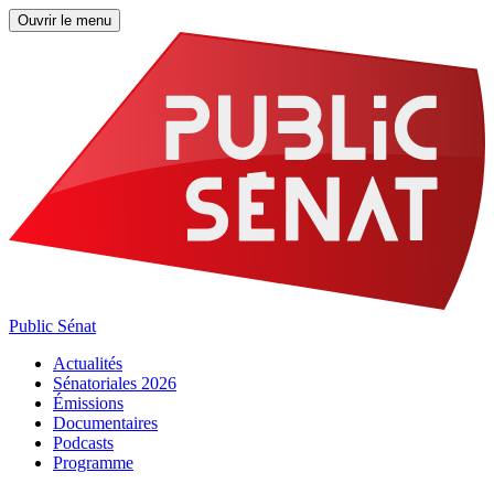
Ouvrir le menu
Public Sénat
Actualités
Sénatoriales 2026
Émissions
Documentaires
Podcasts
Programme