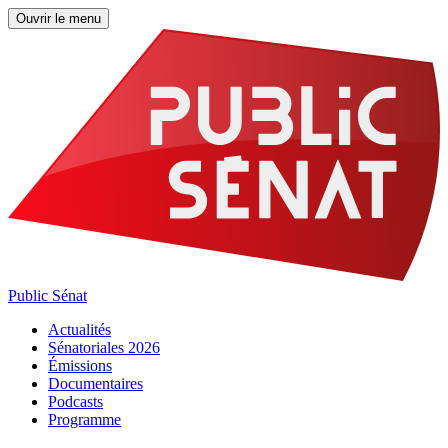
Ouvrir le menu
Public Sénat
Actualités
Sénatoriales 2026
Émissions
Documentaires
Podcasts
Programme