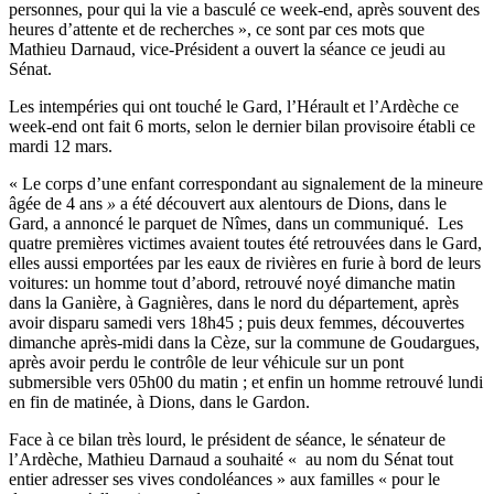
personnes, pour qui la vie a basculé ce week-end, après souvent des
heures d’attente et de recherches », ce sont par ces mots que
Mathieu Darnaud, vice-Président a ouvert la séance ce jeudi au
Sénat.
Les intempéries qui ont touché le Gard, l’Hérault et l’Ardèche ce
week-end ont fait 6 morts, selon le dernier bilan provisoire établi ce
mardi 12 mars.
« Le corps d’une enfant correspondant au signalement de la mineure
âgée de 4 ans
»
a été découvert aux alentours de Dions, dans le
Gard, a annoncé le parquet de Nîmes
,
dans un communiqué. Les
quatre premières victimes avaient toutes été retrouvées dans le Gard,
elles aussi emportées par les eaux de rivières en furie à bord de leurs
voitures: un homme tout d’abord, retrouvé noyé dimanche matin
dans la Ganière, à Gagnières, dans le nord du département, après
avoir disparu samedi vers 18h45 ; puis deux femmes, découvertes
dimanche après-midi dans la Cèze, sur la commune de Goudargues,
après avoir perdu le contrôle de leur véhicule sur un pont
submersible vers 05h00 du matin ; et enfin un homme retrouvé lundi
en fin de matinée, à Dions, dans le Gardon.
Face à ce bilan très lourd, le président de séance, le sénateur de
l’Ardèche, Mathieu Darnaud a souhaité « au nom du Sénat tout
entier adresser ses vives condoléances » aux familles « pour le