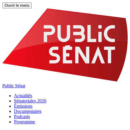
Ouvrir le menu
Public Sénat
Actualités
Sénatoriales 2026
Émissions
Documentaires
Podcasts
Programme