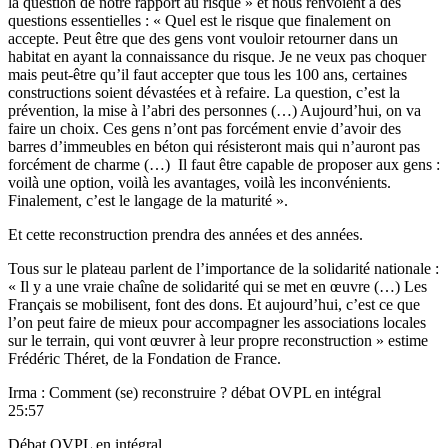
la question de notre rapport au risque » et nous renvoient à des
questions essentielles : « Quel est le risque que finalement on
accepte. Peut être que des gens vont vouloir retourner dans un
habitat en ayant la connaissance du risque. Je ne veux pas choquer
mais peut-être qu’il faut accepter que tous les 100 ans, certaines
constructions soient dévastées et à refaire. La question, c’est la
prévention, la mise à l’abri des personnes (…) Aujourd’hui, on va
faire un choix. Ces gens n’ont pas forcément envie d’avoir des
barres d’immeubles en béton qui résisteront mais qui n’auront pas
forcément de charme (…) Il faut être capable de proposer aux gens :
voilà une option, voilà les avantages, voilà les inconvénients.
Finalement, c’est le langage de la maturité ».
Et cette reconstruction prendra des années et des années.
Tous sur le plateau parlent de l’importance de la solidarité nationale :
« Il y a une vraie chaîne de solidarité qui se met en œuvre (…) Les
Français se mobilisent, font des dons. Et aujourd’hui, c’est ce que
l’on peut faire de mieux pour accompagner les associations locales
sur le terrain, qui vont œuvrer à leur propre reconstruction » estime
Frédéric Théret, de la Fondation de France.
Irma : Comment (se) reconstruire ? débat OVPL en intégral
25:57
Débat OVPL en intégral