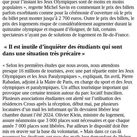
que pour l’instant les Jeux Olympiques sont de moins en moins
populaires », regrette Michel Savin en commentant le prix des billets
parfois exorbitants comme pour la cérémonie d’ouverture où le prix
du billet peut monter jusqu’à 2 700 euros. Outre le prix des billets, le
prix des logements risque de considérablement augmenter durant la
quinzaine olympique et risquant d’éloigner, de fait, certains
spectateurs n’ayant pas de solutions de logement en Ile-de-France.
« Il est inutile d’inquiéter des étudiants qui sont
dans une situation très précaire »
« Selon les premières études que nous avons, nous attendons
presque 16 millions de touristes, avec une part répartie entre les Jeux
Olympiques et les Jeux Paralympiques », expliquait, fin avril, Pierre
Rabadan, adjoint à la Maire de Paris, en charge du sport et des Jeux
olympiques et paralympiques. Un afflux touristique important qui
provoque une certaine tension autour du parc locatif francilien.
Plusieurs associations étudiantes ont alerté sur l’utilisation des
résidences Crous après la réception, début mai, par plusieurs
locataires d’un mail les informant qu’ils devraient libérer leur
chambre durant l’été 2024. Olivier Klein, ministre du logement,
assure néanmoins que 3 000 places sont nécessaires et que chaque
année 7 000 places sont libérées. Par ailleurs le dispositif doit être
mis en œuvre sur la base du volontariat. « Mais dans ce cas-là
pourquoi les étudiants ont reçu des mails leur demandant de libérer