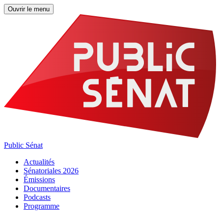
Ouvrir le menu
Public Sénat
Actualités
Sénatoriales 2026
Émissions
Documentaires
Podcasts
Programme