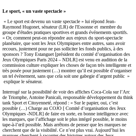
Le sport, « un vaste spectacle »
« Le sport est devenu un vaste spectacle » lui répond Jean-
Raymond Hugonet, sénateur (LR) de l'Essonne et membre du
groupe d'études pratiques sportives et grands événements sportifs.
« Or, comment peut-on répondre aux enjeux du sport-spectacle
planétaire, que sont les Jeux Olympiques entre autres, sans avoir
recours, justement pour ne pas solliciter les fonds publics, à des
sponsors ? Tony Estanguet [président du comité d’organisation des
Jeux Olympiques Paris 2024 – NDLR] est venu en audition de la
commission culture expliquer les choses de façon très intelligente et
très posée pour justement (…) montrer qu’il est possible d’organiser
un tel évènement, sans que cela soit une gabegie d’argent public »
explique le sénateur.
Interrogé sur la possibilité de voir des affiches Coca-Cola sur l’Arc
de Triomphe, Antoine Panicali, responsable développement du think
tank Sport et Citoyenneté, répond : « Sur le papier, oui, c’est
possible (…) Charge au COJO [ Comité d’organisation des Jeux
Olympiques -NDLR] de faire en sorte, en bonne intelligence avec
les marques, que l’affichage soit le plus intégré possible, le moins
tape-à-l’œil possible. Mais arrêtons de penser que les marques ne
cherchent que de la visibilité. Ce n’est plus vrai. Aujourd’hui les
marques cherchent à raconter des histoires autour des Jeux