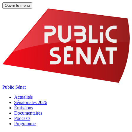
Ouvrir le menu
Public Sénat
Actualités
Sénatoriales 2026
Émissions
Documentaires
Podcasts
Programme