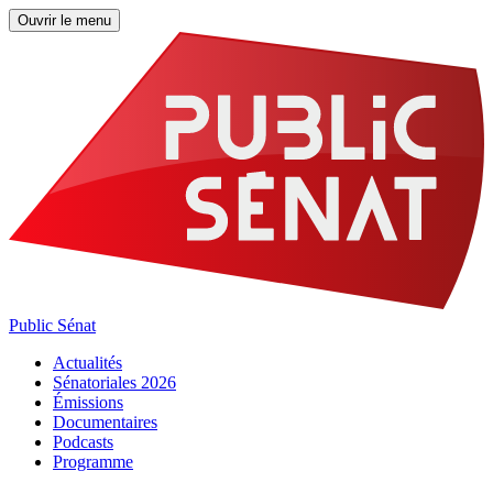
Ouvrir le menu
Public Sénat
Actualités
Sénatoriales 2026
Émissions
Documentaires
Podcasts
Programme