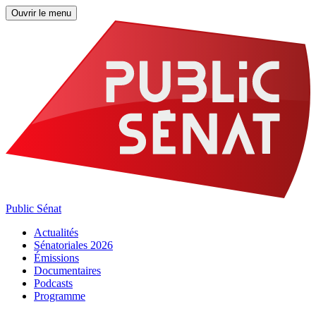
Ouvrir le menu
Public Sénat
Actualités
Sénatoriales 2026
Émissions
Documentaires
Podcasts
Programme