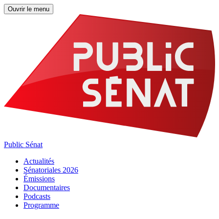
Ouvrir le menu
Public Sénat
Actualités
Sénatoriales 2026
Émissions
Documentaires
Podcasts
Programme