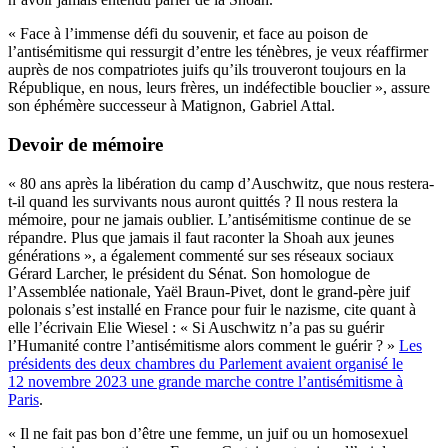
« Face à l’immense défi du souvenir, et face au poison de
l’antisémitisme qui ressurgit d’entre les ténèbres, je veux réaffirmer
auprès de nos compatriotes juifs qu’ils trouveront toujours en la
République, en nous, leurs frères, un indéfectible bouclier », assure
son éphémère successeur à Matignon, Gabriel Attal.
Devoir de mémoire
« 80 ans après la libération du camp d’Auschwitz, que nous restera-
t-il quand les survivants nous auront quittés ? Il nous restera la
mémoire, pour ne jamais oublier. L’antisémitisme continue de se
répandre. Plus que jamais il faut raconter la Shoah aux jeunes
générations », a également commenté sur ses réseaux sociaux
Gérard Larcher, le président du Sénat. Son homologue de
l’Assemblée nationale, Yaël Braun-Pivet, dont le grand-père juif
polonais s’est installé en France pour fuir le nazisme, cite quant à
elle l’écrivain Elie Wiesel : « Si Auschwitz n’a pas su guérir
l’Humanité contre l’antisémitisme alors comment le guérir ? »
Les
présidents des deux chambres du Parlement avaient organisé le
12 novembre 2023 une grande marche contre l’antisémitisme à
Paris
.
« Il ne fait pas bon d’être une femme, un juif ou un homosexuel