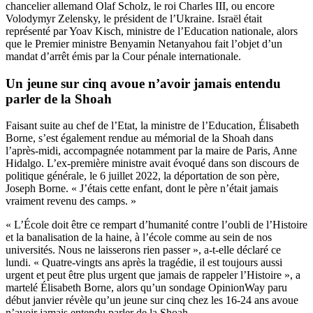
chancelier allemand Olaf Scholz, le roi Charles III, ou encore
Volodymyr Zelensky, le président de l’Ukraine. Israël était
représenté par Yoav Kisch, ministre de l’Education nationale, alors
que le Premier ministre Benyamin Netanyahou fait l’objet d’un
mandat d’arrêt émis par la Cour pénale internationale.
Un jeune sur cinq avoue n’avoir jamais entendu
parler de la Shoah
Faisant suite au chef de l’Etat, la ministre de l’Education, Élisabeth
Borne, s’est également rendue au mémorial de la Shoah dans
l’après-midi, accompagnée notamment par la maire de Paris, Anne
Hidalgo. L’ex-première ministre avait évoqué dans son discours de
politique générale, le 6 juillet 2022, la déportation de son père,
Joseph Borne. « J’étais cette enfant, dont le père n’était jamais
vraiment revenu des camps. »
« L’École doit être ce rempart d’humanité contre l’oubli de l’Histoire
et la banalisation de la haine, à l’école comme au sein de nos
universités. Nous ne laisserons rien passer », a-t-elle déclaré ce
lundi. « Quatre-vingts ans après la tragédie, il est toujours aussi
urgent et peut être plus urgent que jamais de rappeler l’Histoire », a
martelé Élisabeth Borne, alors qu’un sondage OpinionWay paru
début janvier révèle qu’un jeune sur cinq chez les 16-24 ans avoue
n’avoir jamais entendu parler de la Shoah.