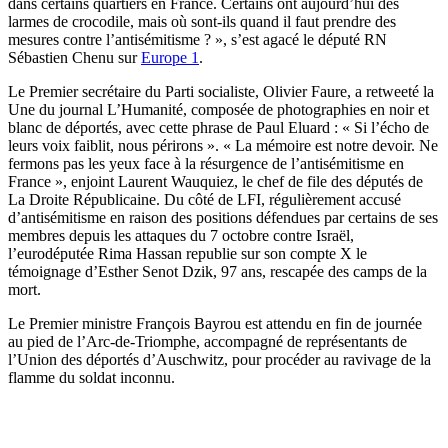
dans certains quartiers en France. Certains ont aujourd’hui des
larmes de crocodile, mais où sont-ils quand il faut prendre des
mesures contre l’antisémitisme ? », s’est agacé le député RN
Sébastien Chenu sur
Europe 1
.
Le Premier secrétaire du Parti socialiste, Olivier Faure, a retweeté la
Une du journal L’Humanité, composée de photographies en noir et
blanc de déportés, avec cette phrase de Paul Eluard : « Si l’écho de
leurs voix faiblit, nous périrons ». « La mémoire est notre devoir. Ne
fermons pas les yeux face à la résurgence de l’antisémitisme en
France », enjoint Laurent Wauquiez, le chef de file des députés de
La Droite Républicaine. Du côté de LFI, régulièrement accusé
d’antisémitisme en raison des positions défendues par certains de ses
membres depuis les attaques du 7 octobre contre Israël,
l’eurodéputée Rima Hassan republie sur son compte X le
témoignage d’Esther Senot Dzik, 97 ans, rescapée des camps de la
mort.
Le Premier ministre François Bayrou est attendu en fin de journée
au pied de l’Arc-de-Triomphe, accompagné de représentants de
l’Union des déportés d’Auschwitz, pour procéder au ravivage de la
flamme du soldat inconnu.