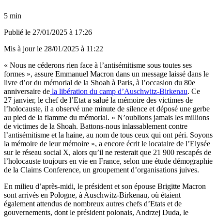
5 min
Publié le
27/01/2025 à 17:26
Mis à jour le
28/01/2025 à 11:22
« Nous ne céderons rien face à l’antisémitisme sous toutes ses
formes », assure Emmanuel Macron dans un message laissé dans le
livre d’or du mémorial de la Shoah à Paris, à l’occasion du 80e
anniversaire de
la libération du camp d’Auschwitz-Birkenau
. Ce
27 janvier, le chef de l’Etat a salué la mémoire des victimes de
l’holocauste, il a observé une minute de silence et déposé une gerbe
au pied de la flamme du mémorial. « N’oublions jamais les millions
de victimes de la Shoah. Battons-nous inlassablement contre
l’antisémitisme et la haine, au nom de tous ceux qui ont péri. Soyons
la mémoire de leur mémoire », a encore écrit le locataire de l’Elysée
sur le réseau social X, alors qu’il ne resterait que 21 900 rescapés de
l’holocauste toujours en vie en France, selon une étude démographie
de la Claims Conference, un groupement d’organisations juives.
En milieu d’après-midi, le président et son épouse Brigitte Macron
sont arrivés en Pologne, à Auschwitz-Birkenau, où étaient
également attendus de nombreux autres chefs d’Etats et de
gouvernements, dont le président polonais, Andrzej Duda, le