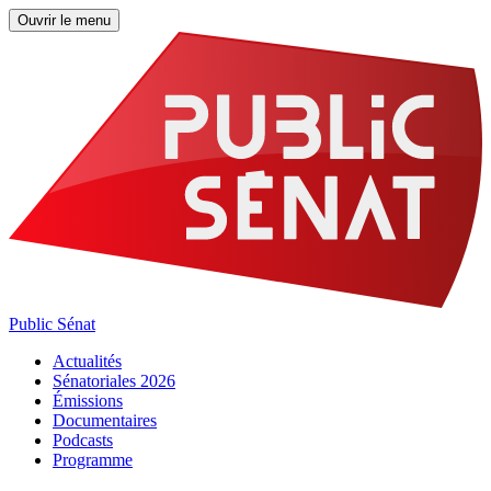
Ouvrir le menu
Public Sénat
Actualités
Sénatoriales 2026
Émissions
Documentaires
Podcasts
Programme