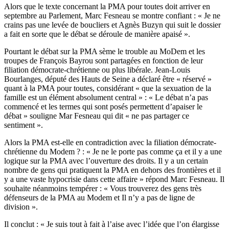
Alors que le texte concernant la PMA pour toutes doit arriver en
septembre au Parlement, Marc Fesneau se montre confiant : « Je ne
crains pas une levée de boucliers et Agnès Buzyn qui suit le dossier
a fait en sorte que le débat se déroule de manière apaisé ».
Pourtant le débat sur la PMA sème le trouble au MoDem et les
troupes de François Bayrou sont partagées en fonction de leur
filiation démocrate-chrétienne ou plus libérale. Jean-Louis
Bourlanges, député des Hauts de Seine a déclaré être « réservé »
quant à la PMA pour toutes, considérant « que la sexuation de la
famille est un élément absolument central » : « Le débat n’a pas
commencé et les termes qui sont posés permettent d’apaiser le
débat » souligne Mar Fesneau qui dit « ne pas partager ce
sentiment ».
Alors la PMA est-elle en contradiction avec la filiation démocrate-
chrétienne du Modem ? : « Je ne le porte pas comme ça et il y a une
logique sur la PMA avec l’ouverture des droits. Il y a un certain
nombre de gens qui pratiquent la PMA en dehors des frontières et il
y a une vaste hypocrisie dans cette affaire » répond Marc Fesneau. Il
souhaite néanmoins tempérer : « Vous trouverez des gens très
défenseurs de la PMA au Modem et Il n’y a pas de ligne de
division ».
Il conclut : « Je suis tout à fait à l’aise avec l’idée que l’on élargisse