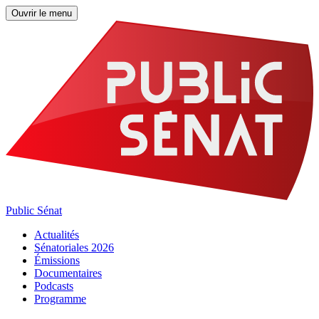
Ouvrir le menu
Public Sénat
Actualités
Sénatoriales 2026
Émissions
Documentaires
Podcasts
Programme