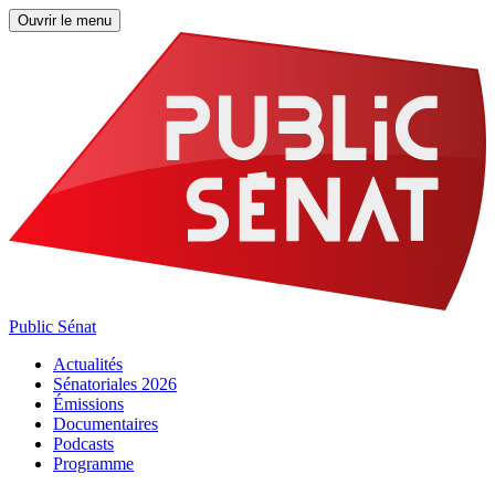
Ouvrir le menu
Public Sénat
Actualités
Sénatoriales 2026
Émissions
Documentaires
Podcasts
Programme