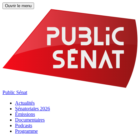
Ouvrir le menu
Public Sénat
Actualités
Sénatoriales 2026
Émissions
Documentaires
Podcasts
Programme