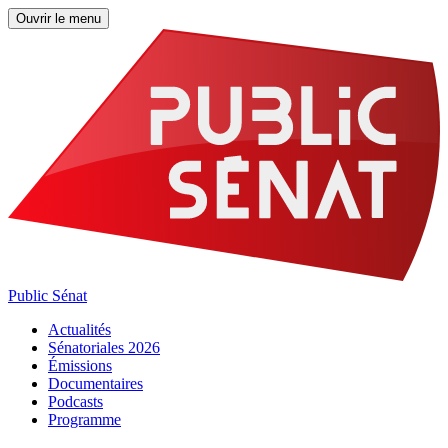
Ouvrir le menu
Public Sénat
Actualités
Sénatoriales 2026
Émissions
Documentaires
Podcasts
Programme