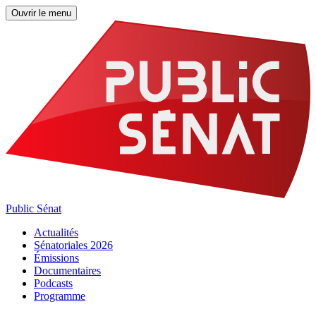
Ouvrir le menu
Public Sénat
Actualités
Sénatoriales 2026
Émissions
Documentaires
Podcasts
Programme