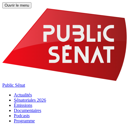
Ouvrir le menu
Public Sénat
Actualités
Sénatoriales 2026
Émissions
Documentaires
Podcasts
Programme