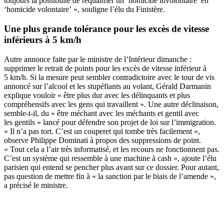
toujours la possibilité de requalifier un ‘homicide involontaire’ en
‘homicide volontaire’ », souligne l’élu du Finistère.
Une plus grande tolérance pour les excès de vitesse
inférieurs à 5 km/h
Autre annonce faite par le ministre de l’Intérieur dimanche :
supprimer le retrait de points pour les excès de vitesse inférieur à
5 km/h. Si la mesure peut sembler contradictoire avec le tour de vis
annoncé sur l’alcool et les stupéfiants au volant, Gérald Darmanin
explique vouloir « être plus dur avec les délinquants et plus
compréhensifs avec les gens qui travaillent ». Une autre déclinaison,
semble-t-il, du « être méchant avec les méchants et gentil avec
les gentils » lancé pour défendre son projet de loi sur l’immigration.
« Il n’a pas tort. C’est un couperet qui tombe très facilement »,
observe Philippe Dominati à propos des suppressions de point.
« Tout cela a l’air très informatisé, et les recours ne fonctionnent pas.
C’est un système qui ressemble à une machine à cash », ajoute l’élu
parisien qui entend se pencher plus avant sur ce dossier. Pour autant,
pas question de mettre fin à « la sanction par le biais de l’amende »,
a précisé le ministre.