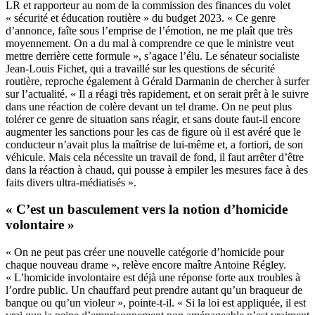
LR et rapporteur au nom de la commission des finances du volet
« sécurité et éducation routière » du budget 2023. « Ce genre
d’annonce, faîte sous l’emprise de l’émotion, ne me plaît que très
moyennement. On a du mal à comprendre ce que le ministre veut
mettre derrière cette formule », s’agace l’élu. Le sénateur socialiste
Jean-Louis Fichet, qui a travaillé sur les questions de sécurité
routière, reproche également à Gérald Darmanin de chercher à surfer
sur l’actualité. « Il a réagi très rapidement, et on serait prêt à le suivre
dans une réaction de colère devant un tel drame. On ne peut plus
tolérer ce genre de situation sans réagir, et sans doute faut-il encore
augmenter les sanctions pour les cas de figure où il est avéré que le
conducteur n’avait plus la maîtrise de lui-même et, a fortiori, de son
véhicule. Mais cela nécessite un travail de fond, il faut arrêter d’être
dans la réaction à chaud, qui pousse à empiler les mesures face à des
faits divers ultra-médiatisés ».
« C’est un basculement vers la notion d’homicide
volontaire »
« On ne peut pas créer une nouvelle catégorie d’homicide pour
chaque nouveau drame », relève encore maître Antoine Régley.
« L’homicide involontaire est déjà une réponse forte aux troubles à
l’ordre public. Un chauffard peut prendre autant qu’un braqueur de
banque ou qu’un violeur », pointe-t-il. « Si la loi est appliquée, il est