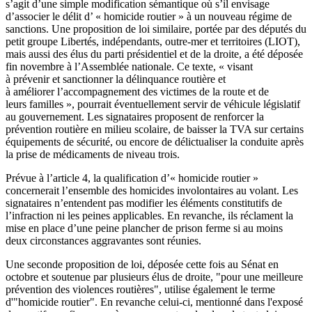
s’agit d’une simple modification sémantique où s’il envisage
d’associer le délit d’ « homicide routier » à un nouveau régime de
sanctions. Une
proposition de loi
similaire, portée par des députés du
petit groupe Libertés, indépendants, outre-mer et territoires (LIOT),
mais aussi des élus du parti présidentiel et de la droite, a été déposée
fin novembre à l’Assemblée nationale. Ce texte, « visant
à prévenir et sanctionner la délinquance routière et
à améliorer l’accompagnement des victimes de la route et de
leurs familles », pourrait éventuellement servir de véhicule législatif
au gouvernement. Les signataires proposent de renforcer la
prévention routière en milieu scolaire, de baisser la TVA sur certains
équipements de sécurité, ou encore de délictualiser la conduite après
la prise de médicaments de niveau trois.
Prévue à l’article 4, la qualification d’« homicide routier »
concernerait l’ensemble des homicides involontaires au volant. Les
signataires n’entendent pas modifier les éléments constitutifs de
l’infraction ni les peines applicables. En revanche, ils réclament la
mise en place d’une peine plancher de prison ferme si au moins
deux circonstances aggravantes sont réunies.
Une seconde
proposition de loi
, déposée cette fois au Sénat en
octobre et soutenue par plusieurs élus de droite, "pour une meilleure
prévention des violences routières", utilise également le terme
d'"homicide routier". En revanche celui-ci, mentionné dans l'exposé