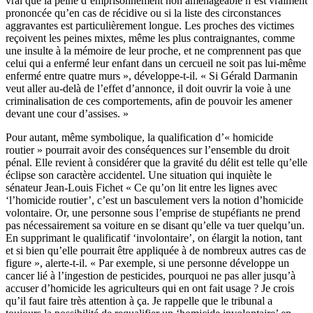
vrai que la peine d’emprisonnement non aménageable n’est vraiment
prononcée qu’en cas de récidive ou si la liste des circonstances
aggravantes est particulièrement longue. Les proches des victimes
reçoivent les peines mixtes, même les plus contraignantes, comme
une insulte à la mémoire de leur proche, et ne comprennent pas que
celui qui a enfermé leur enfant dans un cercueil ne soit pas lui-même
enfermé entre quatre murs », développe-t-il. « Si Gérald Darmanin
veut aller au-delà de l’effet d’annonce, il doit ouvrir la voie à une
criminalisation de ces comportements, afin de pouvoir les amener
devant une cour d’assises. »
Pour autant, même symbolique, la qualification d’« homicide
routier » pourrait avoir des conséquences sur l’ensemble du droit
pénal. Elle revient à considérer que la gravité du délit est telle qu’elle
éclipse son caractère accidentel. Une situation qui inquiète le
sénateur Jean-Louis Fichet « Ce qu’on lit entre les lignes avec
‘l’homicide routier’, c’est un basculement vers la notion d’homicide
volontaire. Or, une personne sous l’emprise de stupéfiants ne prend
pas nécessairement sa voiture en se disant qu’elle va tuer quelqu’un.
En supprimant le qualificatif ‘involontaire’, on élargit la notion, tant
et si bien qu’elle pourrait être appliquée à de nombreux autres cas de
figure », alerte-t-il. « Par exemple, si une personne développe un
cancer lié à l’ingestion de pesticides, pourquoi ne pas aller jusqu’à
accuser d’homicide les agriculteurs qui en ont fait usage ? Je crois
qu’il faut faire très attention à ça. Je rappelle que le tribunal a