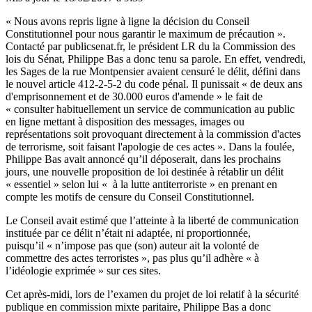
« Nous avons repris ligne à ligne la décision du Conseil
Constitutionnel pour nous garantir le maximum de précaution ».
Contacté par publicsenat.fr, le président LR du la Commission des
lois du Sénat, Philippe Bas a donc tenu sa parole. En effet, vendredi,
les Sages de la rue Montpensier avaient censuré le délit, défini dans
le nouvel article 412-2-5-2 du code pénal. Il punissait « de deux ans
d'emprisonnement et de 30.000 euros d'amende » le fait de
« consulter habituellement un service de communication au public
en ligne mettant à disposition des messages, images ou
représentations soit provoquant directement à la commission d'actes
de terrorisme, soit faisant l'apologie de ces actes ». Dans la foulée,
Philippe Bas avait annoncé
qu’il déposerait, dans les prochains
jours, une nouvelle proposition de loi destinée à rétablir un délit
« essentiel » selon lui « à la lutte antiterroriste » en prenant en
compte les motifs de censure du Conseil Constitutionnel.
Le Conseil avait estimé que l’atteinte à la liberté de communication
instituée par ce délit n’était ni adaptée, ni proportionnée,
puisqu’il « n’impose pas que (son) auteur ait la volonté de
commettre des actes terroristes », pas plus qu’il adhère « à
l’idéologie exprimée » sur ces sites.
Cet après-midi, lors de l’examen du projet de loi relatif à la sécurité
publique en commission mixte paritaire, Philippe Bas a donc