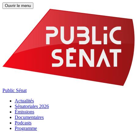
Ouvrir le menu
Public Sénat
Actualités
Sénatoriales 2026
Émissions
Documentaires
Podcasts
Programme